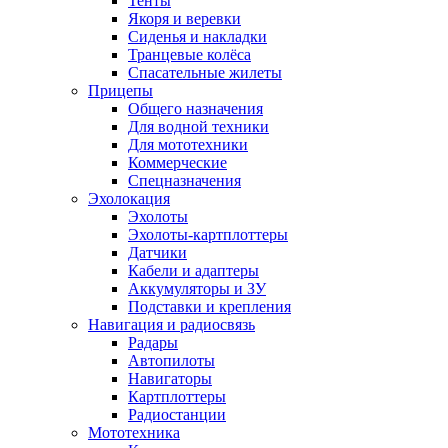
Тенты
Якоря и веревки
Сиденья и накладки
Транцевые колёса
Спасательные жилеты
Прицепы
Общего назначения
Для водной техники
Для мототехники
Коммерческие
Спецназначения
Эхолокация
Эхолоты
Эхолоты-картплоттеры
Датчики
Кабели и адаптеры
Аккумуляторы и ЗУ
Подставки и крепления
Навигация и радиосвязь
Радары
Автопилоты
Навигаторы
Картплоттеры
Радиостанции
Мототехника