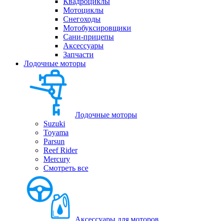
Квадроциклы
Мотоциклы
Снегоходы
Мотобуксировщики
Сани-прицепы
Аксессуары
Запчасти
Лодочные моторы
Лодочные моторы
Suzuki
Toyama
Parsun
Reef Rider
Mercury
Смотреть все
Аксессуары для моторов