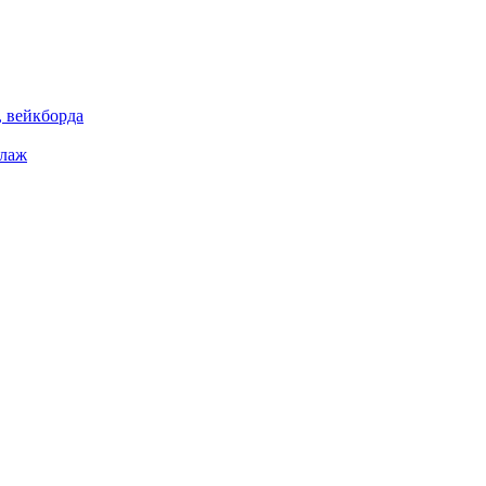
 вейкборда
елаж