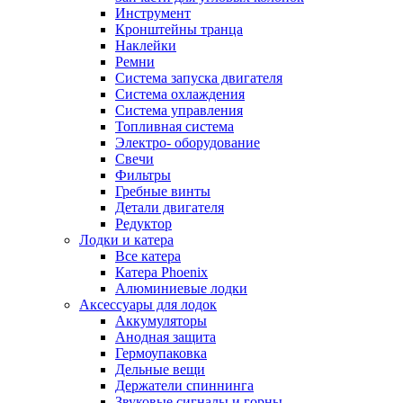
Инструмент
Кронштейны транца
Наклейки
Ремни
Система запуска двигателя
Система охлаждения
Система управления
Топливная система
Электро- оборудование
Свечи
Фильтры
Гребные винты
Детали двигателя
Редуктор
Лодки и катера
Все катера
Катера Phoenix
Алюминиевые лодки
Аксессуары для лодок
Аккумуляторы
Анодная защита
Гермоупаковка
Дельные вещи
Держатели спиннинга
Звуковые сигналы и горны