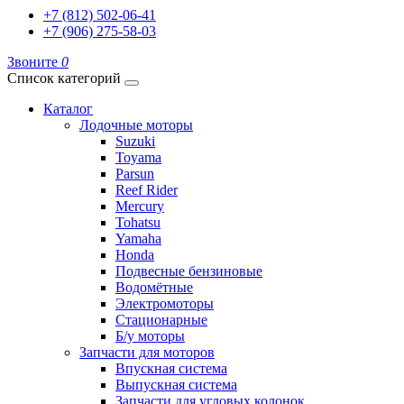
+7 (812) 502-06-41
+7 (906) 275-58-03
Звоните
0
Список категорий
Каталог
Лодочные моторы
Suzuki
Toyama
Parsun
Reef Rider
Mercury
Tohatsu
Yamaha
Honda
Подвесные бензиновые
Водомётные
Электромоторы
Стационарные
Б/у моторы
Запчасти для моторов
Впускная система
Выпускная система
Запчасти для угловых колонок