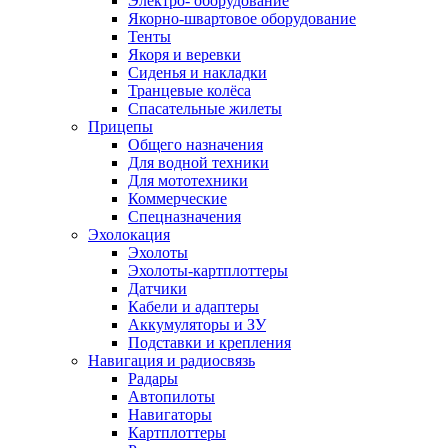
Электро- оборудование
Якорно-швартовое оборудование
Тенты
Якоря и веревки
Сиденья и накладки
Транцевые колёса
Спасательные жилеты
Прицепы
Общего назначения
Для водной техники
Для мототехники
Коммерческие
Спецназначения
Эхолокация
Эхолоты
Эхолоты-картплоттеры
Датчики
Кабели и адаптеры
Аккумуляторы и ЗУ
Подставки и крепления
Навигация и радиосвязь
Радары
Автопилоты
Навигаторы
Картплоттеры