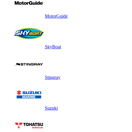
MotorGuide
SkyBoat
Stingray
Suzuki