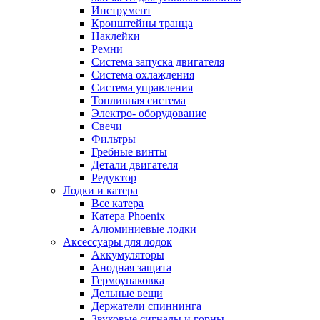
Инструмент
Кронштейны транца
Наклейки
Ремни
Система запуска двигателя
Система охлаждения
Система управления
Топливная система
Электро- оборудование
Свечи
Фильтры
Гребные винты
Детали двигателя
Редуктор
Лодки и катера
Все катера
Катера Phoenix
Алюминиевые лодки
Аксессуары для лодок
Аккумуляторы
Анодная защита
Гермоупаковка
Дельные вещи
Держатели спиннинга
Звуковые сигналы и горны