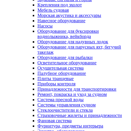
Крепления под эхолот
Мебель судовая
Морская акустика и аксессуары
Навесное оборудование
Насосы
Оборудование для буксировки
воднолыжника, вейкборда
Оборудование для надувных лодок
Оборудование для парусных яхт, бегучий
такелаж
Оборудование для рыбалки
Осветительное оборудование
Осушительная система
Палубное оборудование
Плиты транцевые
Приборы контроля
Принадлежности для транспортировки
Ремонт, покраска и уход за судном
Система пресной воды
Системы управления судном
Стеклоочистители и стекла
Страховочные жилеты и принадлежности
Фановая система
Фурнитура, предметы интерьера