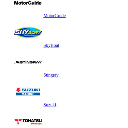
MotorGuide
SkyBoat
Stingray
Suzuki