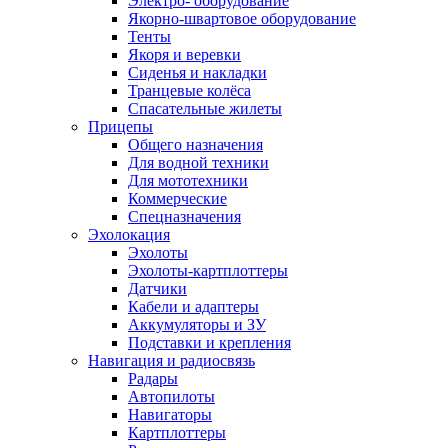
Электро- оборудование
Якорно-швартовое оборудование
Тенты
Якоря и веревки
Сиденья и накладки
Транцевые колёса
Спасательные жилеты
Прицепы
Общего назначения
Для водной техники
Для мототехники
Коммерческие
Спецназначения
Эхолокация
Эхолоты
Эхолоты-картплоттеры
Датчики
Кабели и адаптеры
Аккумуляторы и ЗУ
Подставки и крепления
Навигация и радиосвязь
Радары
Автопилоты
Навигаторы
Картплоттеры