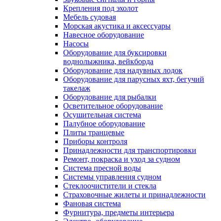
Крепления под эхолот
Мебель судовая
Морская акустика и аксессуары
Навесное оборудование
Насосы
Оборудование для буксировки
воднолыжника, вейкборда
Оборудование для надувных лодок
Оборудование для парусных яхт, бегучий
такелаж
Оборудование для рыбалки
Осветительное оборудование
Осушительная система
Палубное оборудование
Плиты транцевые
Приборы контроля
Принадлежности для транспортировки
Ремонт, покраска и уход за судном
Система пресной воды
Системы управления судном
Стеклоочистители и стекла
Страховочные жилеты и принадлежности
Фановая система
Фурнитура, предметы интерьера