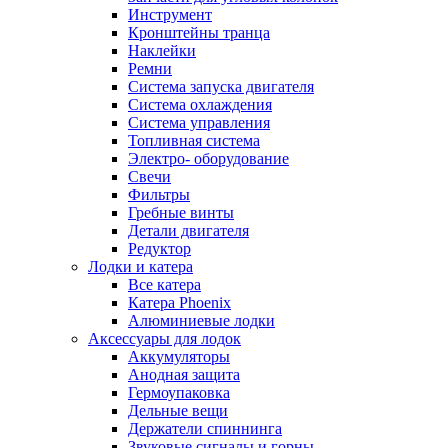
Инструмент
Кронштейны транца
Наклейки
Ремни
Система запуска двигателя
Система охлаждения
Система управления
Топливная система
Электро- оборудование
Свечи
Фильтры
Гребные винты
Детали двигателя
Редуктор
Лодки и катера
Все катера
Катера Phoenix
Алюминиевые лодки
Аксессуары для лодок
Аккумуляторы
Анодная защита
Гермоупаковка
Дельные вещи
Держатели спиннинга
Звуковые сигналы и горны