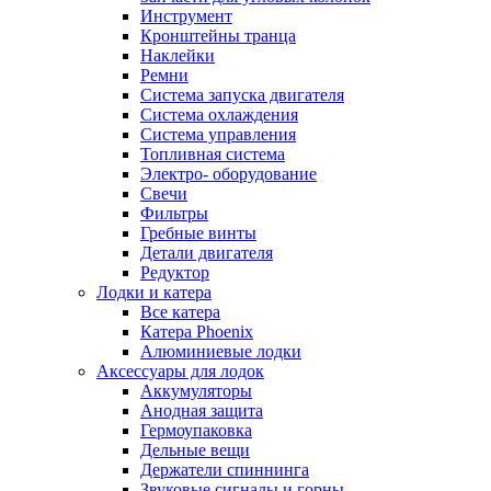
Инструмент
Кронштейны транца
Наклейки
Ремни
Система запуска двигателя
Система охлаждения
Система управления
Топливная система
Электро- оборудование
Свечи
Фильтры
Гребные винты
Детали двигателя
Редуктор
Лодки и катера
Все катера
Катера Phoenix
Алюминиевые лодки
Аксессуары для лодок
Аккумуляторы
Анодная защита
Гермоупаковка
Дельные вещи
Держатели спиннинга
Звуковые сигналы и горны