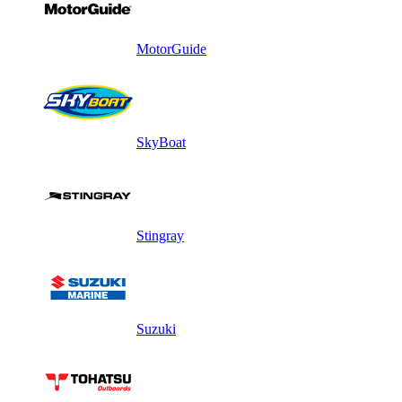
MotorGuide
SkyBoat
Stingray
Suzuki