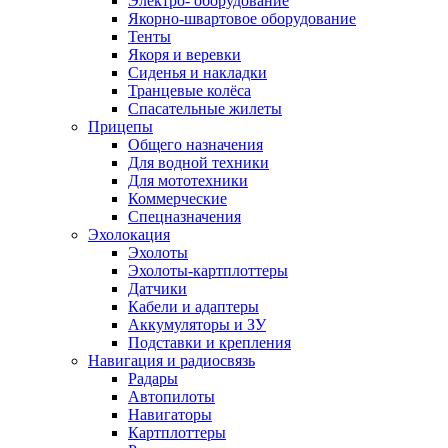
Электро- оборудование
Якорно-швартовое оборудование
Тенты
Якоря и веревки
Сиденья и накладки
Транцевые колёса
Спасательные жилеты
Прицепы
Общего назначения
Для водной техники
Для мототехники
Коммерческие
Спецназначения
Эхолокация
Эхолоты
Эхолоты-картплоттеры
Датчики
Кабели и адаптеры
Аккумуляторы и ЗУ
Подставки и крепления
Навигация и радиосвязь
Радары
Автопилоты
Навигаторы
Картплоттеры