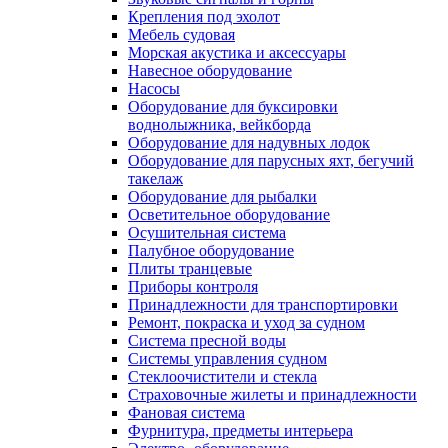
Крепления под эхолот
Мебель судовая
Морская акустика и аксессуары
Навесное оборудование
Насосы
Оборудование для буксировки
воднолыжника, вейкборда
Оборудование для надувных лодок
Оборудование для парусных яхт, бегучий
такелаж
Оборудование для рыбалки
Осветительное оборудование
Осушительная система
Палубное оборудование
Плиты транцевые
Приборы контроля
Принадлежности для транспортировки
Ремонт, покраска и уход за судном
Система пресной воды
Системы управления судном
Стеклоочистители и стекла
Страховочные жилеты и принадлежности
Фановая система
Фурнитура, предметы интерьера