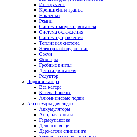
Инструмент
Кронштейны транца
Наклейки
Ремни
Система запуска двигателя
Система охлаждения
Система управления
Топливная система
Электро- оборудование
Свечи
Фильтры
Гребные винты
Детали двигателя
Редуктор
Лодки и катера
Все катера
Катера Phoenix
Алюминиевые лодки
Аксессуары для лодок
Аккумуляторы
Анодная защита
Гермоупаковка
Дельные вещи
Держатели спиннинга
Звуковые сигналы и горны