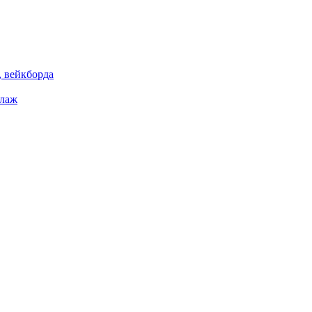
 вейкборда
елаж