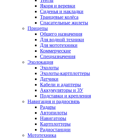
Тенты
Якоря и веревки
Сиденья и накладки
Транцевые колёса
Спасательные жилеты
Прицепы
Общего назначения
Для водной техники
Для мототехники
Коммерческие
Спецназначения
Эхолокация
Эхолоты
Эхолоты-картплоттеры
Датчики
Кабели и адаптеры
Аккумуляторы и ЗУ
Подставки и крепления
Навигация и радиосвязь
Радары
Автопилоты
Навигаторы
Картплоттеры
Радиостанции
Мототехника