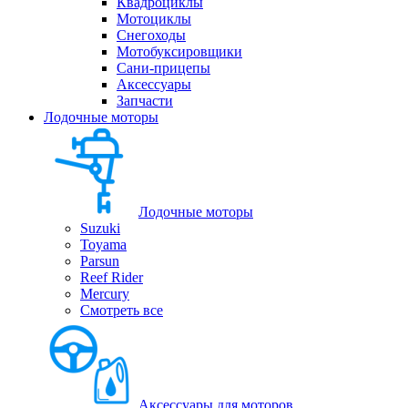
Квадроциклы
Мотоциклы
Снегоходы
Мотобуксировщики
Сани-прицепы
Аксессуары
Запчасти
Лодочные моторы
Лодочные моторы
Suzuki
Toyama
Parsun
Reef Rider
Mercury
Смотреть все
Аксессуары для моторов