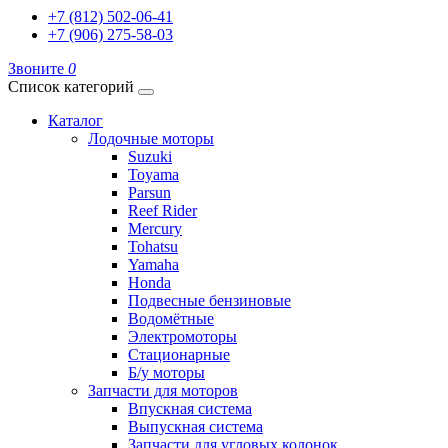
+7 (812) 502-06-41
+7 (906) 275-58-03
Звоните
0
Список категорий
Каталог
Лодочные моторы
Suzuki
Toyama
Parsun
Reef Rider
Mercury
Tohatsu
Yamaha
Honda
Подвесные бензиновые
Водомётные
Электромоторы
Стационарные
Б/у моторы
Запчасти для моторов
Впускная система
Выпускная система
Запчасти для угловых колонок