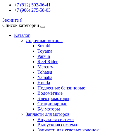
+7 (812) 502-06-41
+7 (906) 275-58-03
Звоните
0
Список категорий
Каталог
Лодочные моторы
Suzuki
Toyama
Parsun
Reef Rider
Mercury
Tohatsu
Yamaha
Honda
Подвесные бензиновые
Водомётные
Электромоторы
Стационарные
Б/у моторы
Запчасти для моторов
Впускная система
Выпускная система
Запчасти для угловых колонок