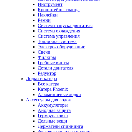
Инструмент
Кронштейны транца
Наклейки
Ремни
Система запуска двигателя
Система охлаждения
Система управления
Топливная система
Электро- оборудование
Свечи
Фильтры
Гребные винты
Детали двигателя
Редуктор
Лодки и катера
Все катера
Катера Phoenix
Алюминиевые лодки
Аксессуары для лодок
Аккумуляторы
Анодная защита
Гермоупаковка
Дельные вещи
Держатели спиннинга
Звуковые сигналы и горны