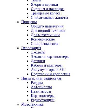
Тенты
Якоря и веревки
Сиденья и накладки
Транцевые колёса
Спасательные жилеты
Прицепы
Общего назначения
Для водной техники
Для мототехники
Коммерческие
Спецназначения
Эхолокация
Эхолоты
Эхолоты-картплоттеры
Датчики
Кабели и адаптеры
Аккумуляторы и ЗУ
Подставки и крепления
Навигация и радиосвязь
Радары
Автопилоты
Навигаторы
Картплоттеры
Радиостанции
Мототехника