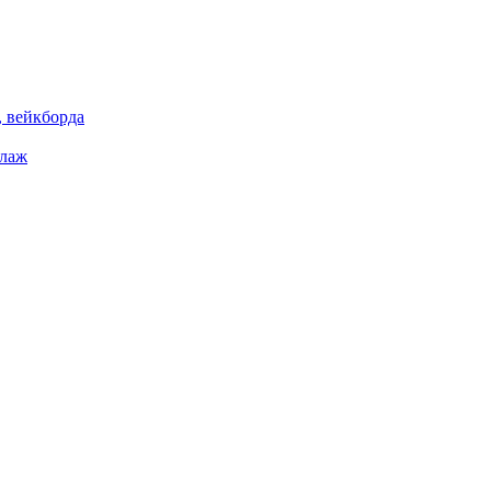
 вейкборда
елаж