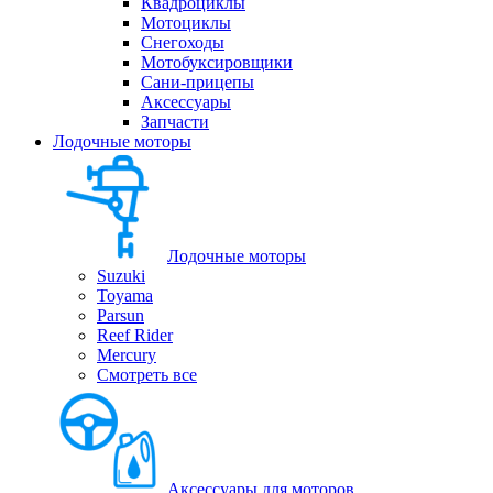
Квадроциклы
Мотоциклы
Снегоходы
Мотобуксировщики
Сани-прицепы
Аксессуары
Запчасти
Лодочные моторы
Лодочные моторы
Suzuki
Toyama
Parsun
Reef Rider
Mercury
Смотреть все
Аксессуары для моторов