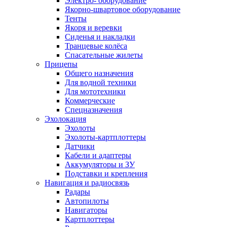
Электро- оборудование
Якорно-швартовое оборудование
Тенты
Якоря и веревки
Сиденья и накладки
Транцевые колёса
Спасательные жилеты
Прицепы
Общего назначения
Для водной техники
Для мототехники
Коммерческие
Спецназначения
Эхолокация
Эхолоты
Эхолоты-картплоттеры
Датчики
Кабели и адаптеры
Аккумуляторы и ЗУ
Подставки и крепления
Навигация и радиосвязь
Радары
Автопилоты
Навигаторы
Картплоттеры