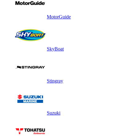
MotorGuide
SkyBoat
Stingray
Suzuki