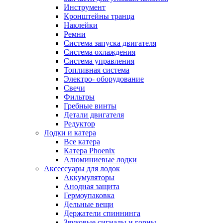
Инструмент
Кронштейны транца
Наклейки
Ремни
Система запуска двигателя
Система охлаждения
Система управления
Топливная система
Электро- оборудование
Свечи
Фильтры
Гребные винты
Детали двигателя
Редуктор
Лодки и катера
Все катера
Катера Phoenix
Алюминиевые лодки
Аксессуары для лодок
Аккумуляторы
Анодная защита
Гермоупаковка
Дельные вещи
Держатели спиннинга
Звуковые сигналы и горны