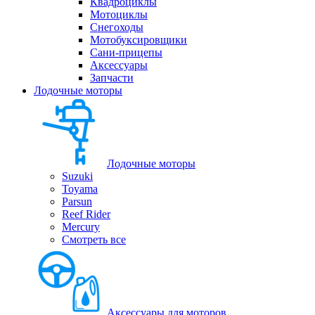
Квадроциклы
Мотоциклы
Снегоходы
Мотобуксировщики
Сани-прицепы
Аксессуары
Запчасти
Лодочные моторы
Лодочные моторы
Suzuki
Toyama
Parsun
Reef Rider
Mercury
Смотреть все
Аксессуары для моторов