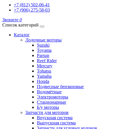
+7 (812) 502-06-41
+7 (906) 275-58-03
Звоните
0
Список категорий
Каталог
Лодочные моторы
Suzuki
Toyama
Parsun
Reef Rider
Mercury
Tohatsu
Yamaha
Honda
Подвесные бензиновые
Водомётные
Электромоторы
Стационарные
Б/у моторы
Запчасти для моторов
Впускная система
Выпускная система
Запчасти для угловых колонок