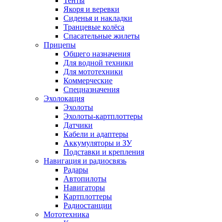
Тенты
Якоря и веревки
Сиденья и накладки
Транцевые колёса
Спасательные жилеты
Прицепы
Общего назначения
Для водной техники
Для мототехники
Коммерческие
Спецназначения
Эхолокация
Эхолоты
Эхолоты-картплоттеры
Датчики
Кабели и адаптеры
Аккумуляторы и ЗУ
Подставки и крепления
Навигация и радиосвязь
Радары
Автопилоты
Навигаторы
Картплоттеры
Радиостанции
Мототехника