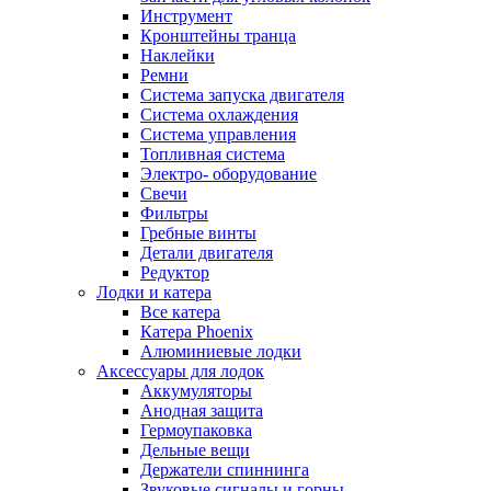
Инструмент
Кронштейны транца
Наклейки
Ремни
Система запуска двигателя
Система охлаждения
Система управления
Топливная система
Электро- оборудование
Свечи
Фильтры
Гребные винты
Детали двигателя
Редуктор
Лодки и катера
Все катера
Катера Phoenix
Алюминиевые лодки
Аксессуары для лодок
Аккумуляторы
Анодная защита
Гермоупаковка
Дельные вещи
Держатели спиннинга
Звуковые сигналы и горны