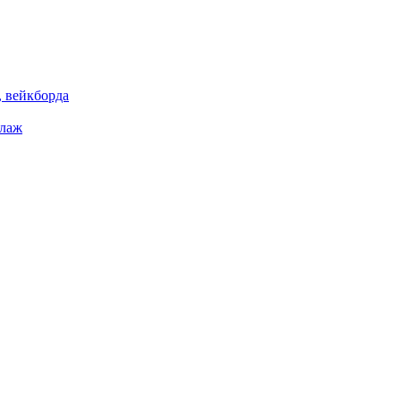
 вейкборда
елаж