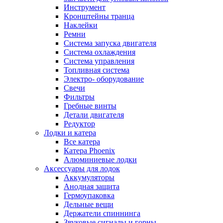
Инструмент
Кронштейны транца
Наклейки
Ремни
Система запуска двигателя
Система охлаждения
Система управления
Топливная система
Электро- оборудование
Свечи
Фильтры
Гребные винты
Детали двигателя
Редуктор
Лодки и катера
Все катера
Катера Phoenix
Алюминиевые лодки
Аксессуары для лодок
Аккумуляторы
Анодная защита
Гермоупаковка
Дельные вещи
Держатели спиннинга
Звуковые сигналы и горны