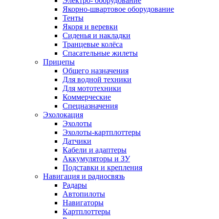
Электро- оборудование
Якорно-швартовое оборудование
Тенты
Якоря и веревки
Сиденья и накладки
Транцевые колёса
Спасательные жилеты
Прицепы
Общего назначения
Для водной техники
Для мототехники
Коммерческие
Спецназначения
Эхолокация
Эхолоты
Эхолоты-картплоттеры
Датчики
Кабели и адаптеры
Аккумуляторы и ЗУ
Подставки и крепления
Навигация и радиосвязь
Радары
Автопилоты
Навигаторы
Картплоттеры