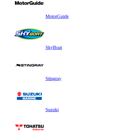
MotorGuide
SkyBoat
Stingray
Suzuki