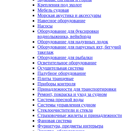
Крепления под эхолот
Мебель судовая
Морская акустика и аксессуары
Навесное оборудование
Насосы
Оборудование для буксировки
воднолыжника, вейкборда
Оборудование для надувных лодок
Оборудование для парусных яхт, бегучий
такелаж
Оборудование для рыбалки
Осветительное оборудование
Осушительная система
Палубное оборудование
Плиты транцевые
Приборы контроля
Принадлежности для транспортировки
Ремонт, покраска и уход за судном
Система пресной воды
Системы управления судном
Стеклоочистители и стекла
Страховочные жилеты и принадлежности
Фановая система
Фурнитура, предметы интерьера