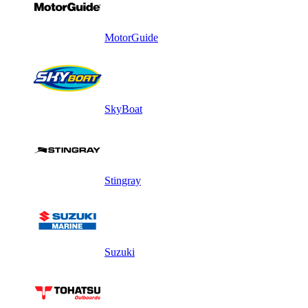
MotorGuide
SkyBoat
Stingray
Suzuki