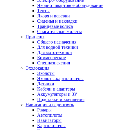
Электро- оборудование
Якорно-швартовое оборудование
Тенты
Якоря и веревки
Сиденья и накладки
Транцевые колёса
Спасательные жилеты
Прицепы
Общего назначения
Для водной техники
Для мототехники
Коммерческие
Спецназначения
Эхолокация
Эхолоты
Эхолоты-картплоттеры
Датчики
Кабели и адаптеры
Аккумуляторы и ЗУ
Подставки и крепления
Навигация и радиосвязь
Радары
Автопилоты
Навигаторы
Картплоттеры