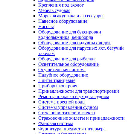
Крепления под эхолот
Мебель судовая
Морская акустика и аксессуары
Навесное оборудование
Насосы
Оборудование для буксировки
воднолыжника, вейкборда
Оборудование для надувных лодок
Оборудование для парусных яхт, бегучий
такелаж
Оборудование для рыбалки
Осветительное оборудование
Осушительная система
Палубное оборудование
Плиты транцевые
Приборы контроля
Принадлежности для транспортировки
Ремонт, покраска и уход за судном
Система пресной воды
Системы управления судном
Стеклоочистители и стекла
Страховочные жилеты и принадлежности
Фановая система
Фурнитура, предметы интерьера