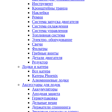
Инструмент
Кронштейны транца
Наклейки
Ремни
Система запуска двигателя
Система охлаждения
Система управления
Топливная система
Электро- оборудование
Свечи
Фильтры
Гребные винты
Детали двигателя
Редуктор
Лодки и катера
Все катера
Катера Phoenix
Алюминиевые лодки
Аксессуары для лодок
Аккумуляторы
Анодная защита
Гермоупаковка
Дельные вещи
Держатели спиннинга
Звуковые сигналы и горны