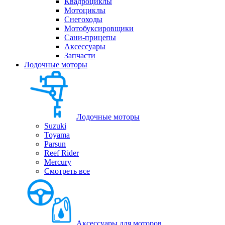
Квадроциклы
Мотоциклы
Снегоходы
Мотобуксировщики
Сани-прицепы
Аксессуары
Запчасти
Лодочные моторы
Лодочные моторы
Suzuki
Toyama
Parsun
Reef Rider
Mercury
Смотреть все
Аксессуары для моторов