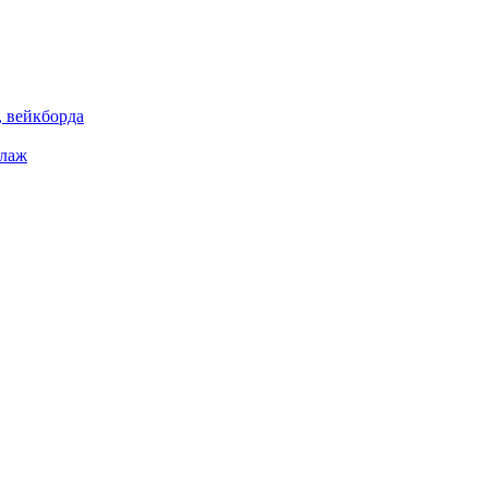
 вейкборда
елаж