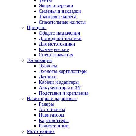
Тенты
Якоря и веревки
Сиденья и накладки
Транцевые колёса
Спасательные жилеты
Прицепы
Общего назначения
Для водной техники
Для мототехники
Коммерческие
Спецназначения
Эхолокация
Эхолоты
Эхолоты-картплоттеры
Датчики
Кабели и адаптеры
Аккумуляторы и ЗУ
Подставки и крепления
Навигация и радиосвязь
Радары
Автопилоты
Навигаторы
Картплоттеры
Радиостанции
Мототехника