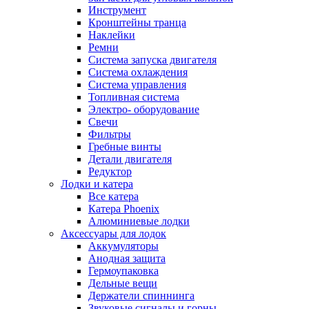
Инструмент
Кронштейны транца
Наклейки
Ремни
Система запуска двигателя
Система охлаждения
Система управления
Топливная система
Электро- оборудование
Свечи
Фильтры
Гребные винты
Детали двигателя
Редуктор
Лодки и катера
Все катера
Катера Phoenix
Алюминиевые лодки
Аксессуары для лодок
Аккумуляторы
Анодная защита
Гермоупаковка
Дельные вещи
Держатели спиннинга
Звуковые сигналы и горны