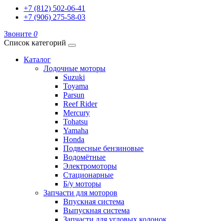
+7 (812) 502-06-41
+7 (906) 275-58-03
Звоните
0
Список категорий
Каталог
Лодочные моторы
Suzuki
Toyama
Parsun
Reef Rider
Mercury
Tohatsu
Yamaha
Honda
Подвесные бензиновые
Водомётные
Электромоторы
Стационарные
Б/у моторы
Запчасти для моторов
Впускная система
Выпускная система
Запчасти для угловых колонок