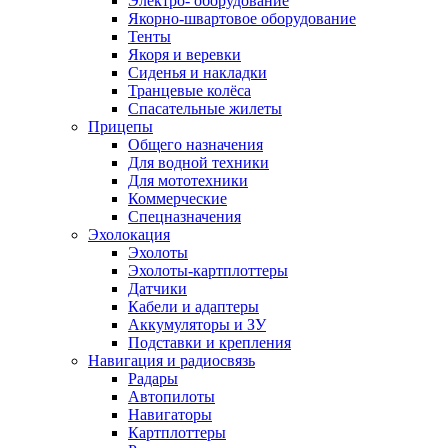
Электро- оборудование
Якорно-швартовое оборудование
Тенты
Якоря и веревки
Сиденья и накладки
Транцевые колёса
Спасательные жилеты
Прицепы
Общего назначения
Для водной техники
Для мототехники
Коммерческие
Спецназначения
Эхолокация
Эхолоты
Эхолоты-картплоттеры
Датчики
Кабели и адаптеры
Аккумуляторы и ЗУ
Подставки и крепления
Навигация и радиосвязь
Радары
Автопилоты
Навигаторы
Картплоттеры