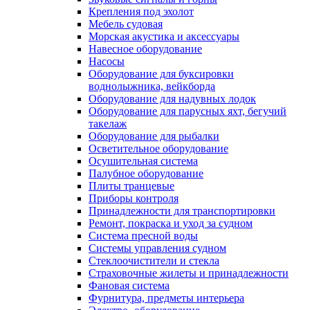
Крепления под эхолот
Мебель судовая
Морская акустика и аксессуары
Навесное оборудование
Насосы
Оборудование для буксировки
воднолыжника, вейкборда
Оборудование для надувных лодок
Оборудование для парусных яхт, бегучий
такелаж
Оборудование для рыбалки
Осветительное оборудование
Осушительная система
Палубное оборудование
Плиты транцевые
Приборы контроля
Принадлежности для транспортировки
Ремонт, покраска и уход за судном
Система пресной воды
Системы управления судном
Стеклоочистители и стекла
Страховочные жилеты и принадлежности
Фановая система
Фурнитура, предметы интерьера