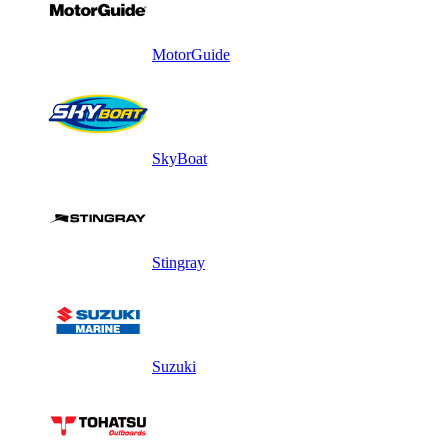
MotorGuide
SkyBoat
Stingray
Suzuki