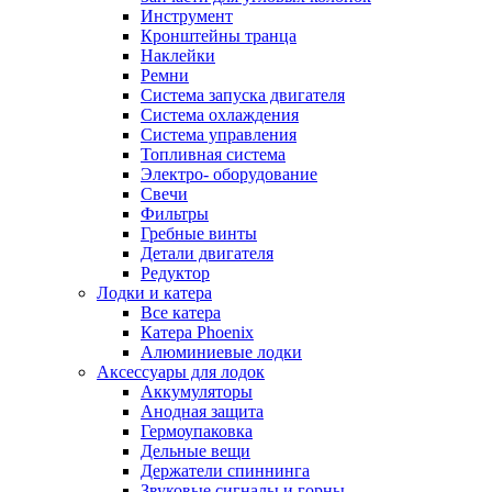
Инструмент
Кронштейны транца
Наклейки
Ремни
Система запуска двигателя
Система охлаждения
Система управления
Топливная система
Электро- оборудование
Свечи
Фильтры
Гребные винты
Детали двигателя
Редуктор
Лодки и катера
Все катера
Катера Phoenix
Алюминиевые лодки
Аксессуары для лодок
Аккумуляторы
Анодная защита
Гермоупаковка
Дельные вещи
Держатели спиннинга
Звуковые сигналы и горны