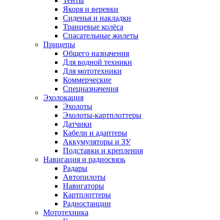
Тенты
Якоря и веревки
Сиденья и накладки
Транцевые колёса
Спасательные жилеты
Прицепы
Общего назначения
Для водной техники
Для мототехники
Коммерческие
Спецназначения
Эхолокация
Эхолоты
Эхолоты-картплоттеры
Датчики
Кабели и адаптеры
Аккумуляторы и ЗУ
Подставки и крепления
Навигация и радиосвязь
Радары
Автопилоты
Навигаторы
Картплоттеры
Радиостанции
Мототехника