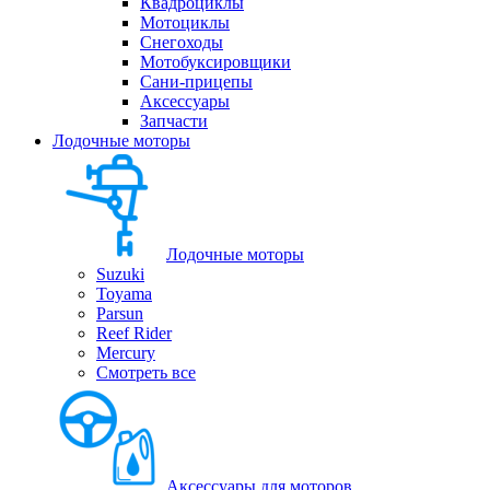
Квадроциклы
Мотоциклы
Снегоходы
Мотобуксировщики
Сани-прицепы
Аксессуары
Запчасти
Лодочные моторы
Лодочные моторы
Suzuki
Toyama
Parsun
Reef Rider
Mercury
Смотреть все
Аксессуары для моторов