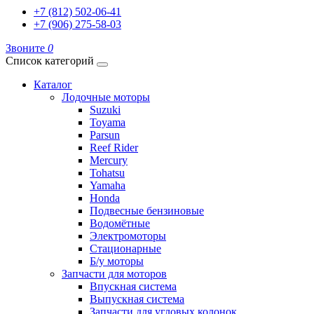
+7 (812) 502-06-41
+7 (906) 275-58-03
Звоните
0
Список категорий
Каталог
Лодочные моторы
Suzuki
Toyama
Parsun
Reef Rider
Mercury
Tohatsu
Yamaha
Honda
Подвесные бензиновые
Водомётные
Электромоторы
Стационарные
Б/у моторы
Запчасти для моторов
Впускная система
Выпускная система
Запчасти для угловых колонок