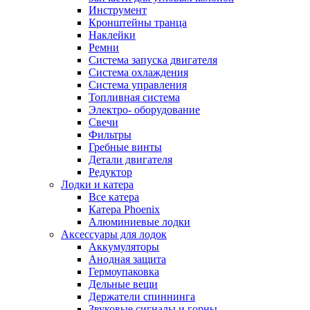
Инструмент
Кронштейны транца
Наклейки
Ремни
Система запуска двигателя
Система охлаждения
Система управления
Топливная система
Электро- оборудование
Свечи
Фильтры
Гребные винты
Детали двигателя
Редуктор
Лодки и катера
Все катера
Катера Phoenix
Алюминиевые лодки
Аксессуары для лодок
Аккумуляторы
Анодная защита
Гермоупаковка
Дельные вещи
Держатели спиннинга
Звуковые сигналы и горны