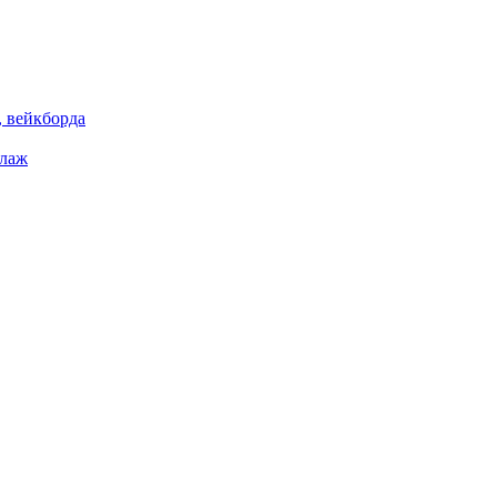
 вейкборда
елаж