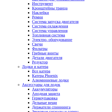
Инструмент
Кронштейны транца
Наклейки
Ремни
Система запуска двигателя
Система охлаждения
Система управления
Топливная система
Электро- оборудование
Свечи
Фильтры
Гребные винты
Детали двигателя
Редуктор
Лодки и катера
Все катера
Катера Phoenix
Алюминиевые лодки
Аксессуары для лодок
Аккумуляторы
Анодная защита
Гермоупаковка
Дельные вещи
Держатели спиннинга
Звуковые сигналы и горны