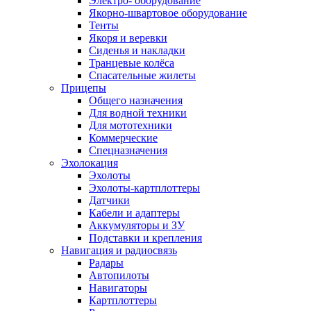
Электро- оборудование
Якорно-швартовое оборудование
Тенты
Якоря и веревки
Сиденья и накладки
Транцевые колёса
Спасательные жилеты
Прицепы
Общего назначения
Для водной техники
Для мототехники
Коммерческие
Спецназначения
Эхолокация
Эхолоты
Эхолоты-картплоттеры
Датчики
Кабели и адаптеры
Аккумуляторы и ЗУ
Подставки и крепления
Навигация и радиосвязь
Радары
Автопилоты
Навигаторы
Картплоттеры