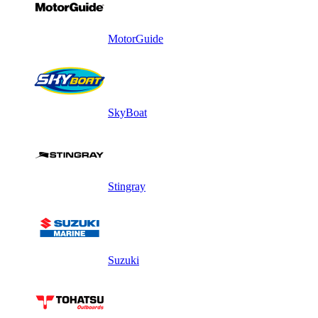
MotorGuide
SkyBoat
Stingray
Suzuki