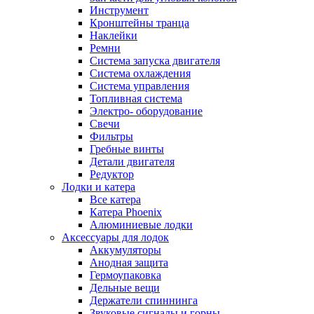
Инструмент
Кронштейны транца
Наклейки
Ремни
Система запуска двигателя
Система охлаждения
Система управления
Топливная система
Электро- оборудование
Свечи
Фильтры
Гребные винты
Детали двигателя
Редуктор
Лодки и катера
Все катера
Катера Phoenix
Алюминиевые лодки
Аксессуары для лодок
Аккумуляторы
Анодная защита
Гермоупаковка
Дельные вещи
Держатели спиннинга
Звуковые сигналы и горны