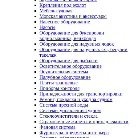
Крепления под эхолот
Мебель судовая
Морская акустика и аксессуары
Навесное оборудование
Насосы
Оборудование для буксировки
воднолыжника, вейкборда
Оборудование для надувных лодок
Оборудование для парусных яхт, бегучий
такелаж
Оборудование для рыбалки
Осветительное оборудование
Осушительная система
Палубное оборудование
Плиты транцевые
Приборы контроля
Принадлежности для транспортировки
Ремонт, покраска и уход за судном
Система пресной воды
Системы управления судном
Стеклоочистители и стекла
Страховочные жилеты и принадлежности
Фановая система
Фурнитура, предметы интерьера