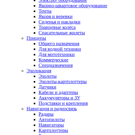
Электро- оборудование
Якорно-швартовое оборудование
Тенты
Якоря и веревки
Сиденья и накладки
Транцевые колёса
Спасательные жилеты
Прицепы
Общего назначения
Для водной техники
Для мототехники
Коммерческие
Спецназначения
Эхолокация
Эхолоты
Эхолоты-картплоттеры
Датчики
Кабели и адаптеры
Аккумуляторы и ЗУ
Подставки и крепления
Навигация и радиосвязь
Радары
Автопилоты
Навигаторы
Картплоттеры