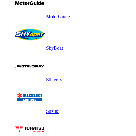
MotorGuide
SkyBoat
Stingray
Suzuki