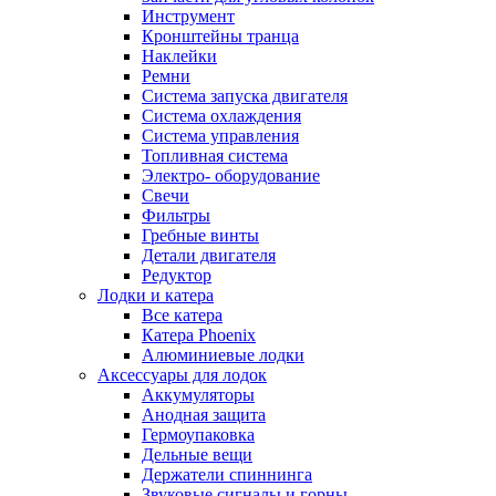
Инструмент
Кронштейны транца
Наклейки
Ремни
Система запуска двигателя
Система охлаждения
Система управления
Топливная система
Электро- оборудование
Свечи
Фильтры
Гребные винты
Детали двигателя
Редуктор
Лодки и катера
Все катера
Катера Phoenix
Алюминиевые лодки
Аксессуары для лодок
Аккумуляторы
Анодная защита
Гермоупаковка
Дельные вещи
Держатели спиннинга
Звуковые сигналы и горны