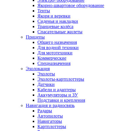
Электро- оборудование
Якорно-швартовое оборудование
Тенты
Якоря и веревки
Сиденья и накладки
Транцевые колёса
Спасательные жилеты
Прицепы
Общего назначения
Для водной техники
Для мототехники
Коммерческие
Спецназначения
Эхолокация
Эхолоты
Эхолоты-картплоттеры
Датчики
Кабели и адаптеры
Аккумуляторы и ЗУ
Подставки и крепления
Навигация и радиосвязь
Радары
Автопилоты
Навигаторы
Картплоттеры