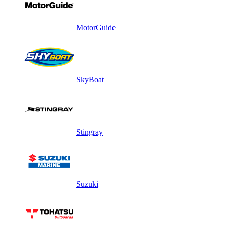
MotorGuide
SkyBoat
Stingray
Suzuki