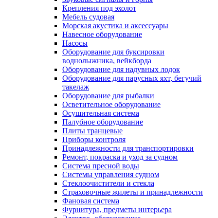
Крепления под эхолот
Мебель судовая
Морская акустика и аксессуары
Навесное оборудование
Насосы
Оборудование для буксировки
воднолыжника, вейкборда
Оборудование для надувных лодок
Оборудование для парусных яхт, бегучий
такелаж
Оборудование для рыбалки
Осветительное оборудование
Осушительная система
Палубное оборудование
Плиты транцевые
Приборы контроля
Принадлежности для транспортировки
Ремонт, покраска и уход за судном
Система пресной воды
Системы управления судном
Стеклоочистители и стекла
Страховочные жилеты и принадлежности
Фановая система
Фурнитура, предметы интерьера