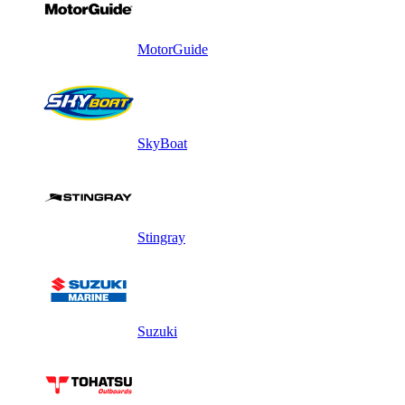
MotorGuide
SkyBoat
Stingray
Suzuki