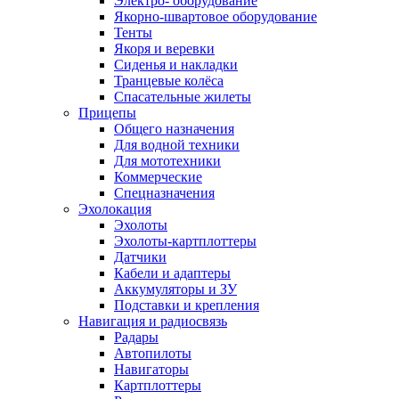
Электро- оборудование
Якорно-швартовое оборудование
Тенты
Якоря и веревки
Сиденья и накладки
Транцевые колёса
Спасательные жилеты
Прицепы
Общего назначения
Для водной техники
Для мототехники
Коммерческие
Спецназначения
Эхолокация
Эхолоты
Эхолоты-картплоттеры
Датчики
Кабели и адаптеры
Аккумуляторы и ЗУ
Подставки и крепления
Навигация и радиосвязь
Радары
Автопилоты
Навигаторы
Картплоттеры