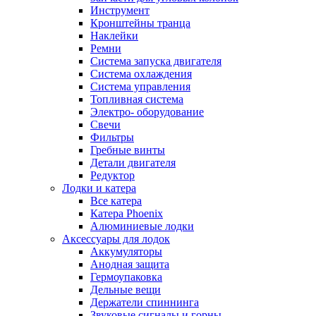
Инструмент
Кронштейны транца
Наклейки
Ремни
Система запуска двигателя
Система охлаждения
Система управления
Топливная система
Электро- оборудование
Свечи
Фильтры
Гребные винты
Детали двигателя
Редуктор
Лодки и катера
Все катера
Катера Phoenix
Алюминиевые лодки
Аксессуары для лодок
Аккумуляторы
Анодная защита
Гермоупаковка
Дельные вещи
Держатели спиннинга
Звуковые сигналы и горны