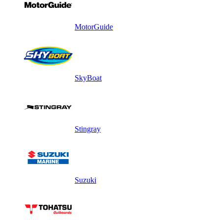
MotorGuide
SkyBoat
Stingray
Suzuki