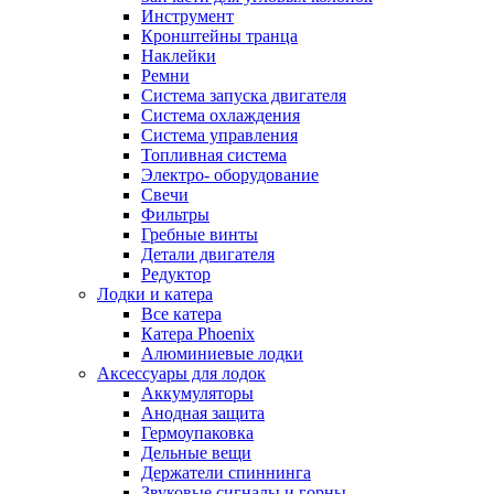
Инструмент
Кронштейны транца
Наклейки
Ремни
Система запуска двигателя
Система охлаждения
Система управления
Топливная система
Электро- оборудование
Свечи
Фильтры
Гребные винты
Детали двигателя
Редуктор
Лодки и катера
Все катера
Катера Phoenix
Алюминиевые лодки
Аксессуары для лодок
Аккумуляторы
Анодная защита
Гермоупаковка
Дельные вещи
Держатели спиннинга
Звуковые сигналы и горны