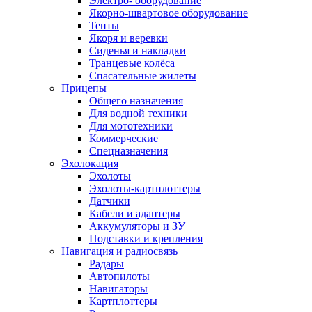
Электро- оборудование
Якорно-швартовое оборудование
Тенты
Якоря и веревки
Сиденья и накладки
Транцевые колёса
Спасательные жилеты
Прицепы
Общего назначения
Для водной техники
Для мототехники
Коммерческие
Спецназначения
Эхолокация
Эхолоты
Эхолоты-картплоттеры
Датчики
Кабели и адаптеры
Аккумуляторы и ЗУ
Подставки и крепления
Навигация и радиосвязь
Радары
Автопилоты
Навигаторы
Картплоттеры