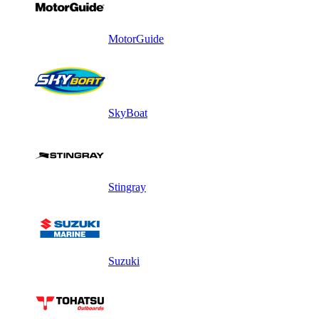
MotorGuide
SkyBoat
Stingray
Suzuki