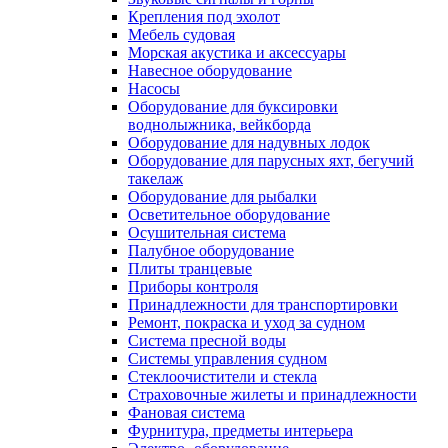
Крепления под эхолот
Мебель судовая
Морская акустика и аксессуары
Навесное оборудование
Насосы
Оборудование для буксировки
воднолыжника, вейкборда
Оборудование для надувных лодок
Оборудование для парусных яхт, бегучий
такелаж
Оборудование для рыбалки
Осветительное оборудование
Осушительная система
Палубное оборудование
Плиты транцевые
Приборы контроля
Принадлежности для транспортировки
Ремонт, покраска и уход за судном
Система пресной воды
Системы управления судном
Стеклоочистители и стекла
Страховочные жилеты и принадлежности
Фановая система
Фурнитура, предметы интерьера