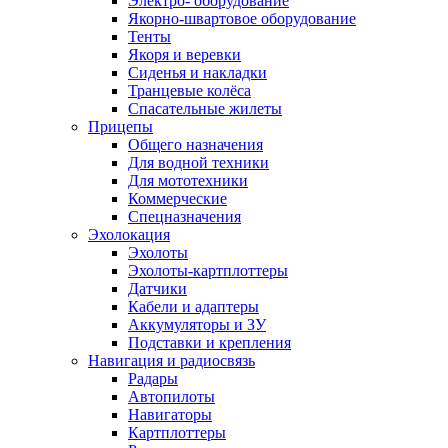
Электро- оборудование
Якорно-швартовое оборудование
Тенты
Якоря и веревки
Сиденья и накладки
Транцевые колёса
Спасательные жилеты
Прицепы
Общего назначения
Для водной техники
Для мототехники
Коммерческие
Спецназначения
Эхолокация
Эхолоты
Эхолоты-картплоттеры
Датчики
Кабели и адаптеры
Аккумуляторы и ЗУ
Подставки и крепления
Навигация и радиосвязь
Радары
Автопилоты
Навигаторы
Картплоттеры