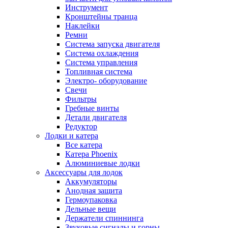
Инструмент
Кронштейны транца
Наклейки
Ремни
Система запуска двигателя
Система охлаждения
Система управления
Топливная система
Электро- оборудование
Свечи
Фильтры
Гребные винты
Детали двигателя
Редуктор
Лодки и катера
Все катера
Катера Phoenix
Алюминиевые лодки
Аксессуары для лодок
Аккумуляторы
Анодная защита
Гермоупаковка
Дельные вещи
Держатели спиннинга
Звуковые сигналы и горны