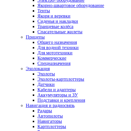
Электро- оборудование
Якорно-швартовое оборудование
Тенты
Якоря и веревки
Сиденья и накладки
Транцевые колёса
Спасательные жилеты
Прицепы
Общего назначения
Для водной техники
Для мототехники
Коммерческие
Спецназначения
Эхолокация
Эхолоты
Эхолоты-картплоттеры
Датчики
Кабели и адаптеры
Аккумуляторы и ЗУ
Подставки и крепления
Навигация и радиосвязь
Радары
Автопилоты
Навигаторы
Картплоттеры