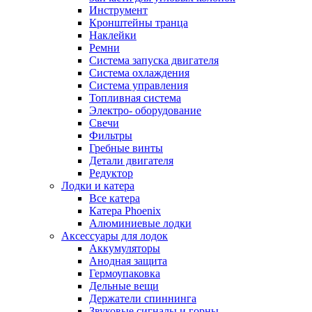
Инструмент
Кронштейны транца
Наклейки
Ремни
Система запуска двигателя
Система охлаждения
Система управления
Топливная система
Электро- оборудование
Свечи
Фильтры
Гребные винты
Детали двигателя
Редуктор
Лодки и катера
Все катера
Катера Phoenix
Алюминиевые лодки
Аксессуары для лодок
Аккумуляторы
Анодная защита
Гермоупаковка
Дельные вещи
Держатели спиннинга
Звуковые сигналы и горны