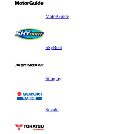
MotorGuide
SkyBoat
Stingray
Suzuki