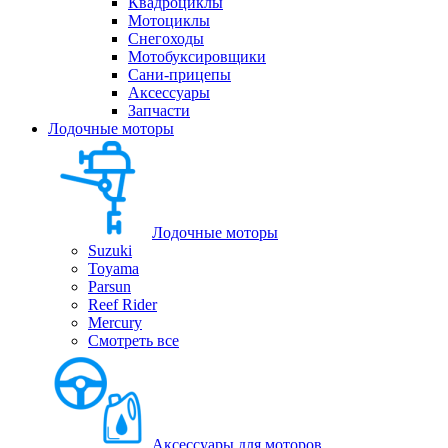
Квадроциклы
Мотоциклы
Снегоходы
Мотобуксировщики
Сани-прицепы
Аксессуары
Запчасти
Лодочные моторы
Лодочные моторы
Suzuki
Toyama
Parsun
Reef Rider
Mercury
Смотреть все
Аксессуары для моторов