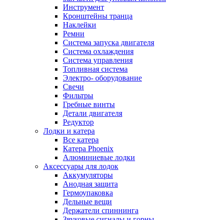
Инструмент
Кронштейны транца
Наклейки
Ремни
Система запуска двигателя
Система охлаждения
Система управления
Топливная система
Электро- оборудование
Свечи
Фильтры
Гребные винты
Детали двигателя
Редуктор
Лодки и катера
Все катера
Катера Phoenix
Алюминиевые лодки
Аксессуары для лодок
Аккумуляторы
Анодная защита
Гермоупаковка
Дельные вещи
Держатели спиннинга
Звуковые сигналы и горны