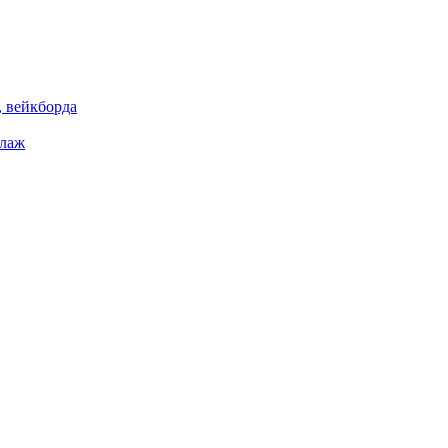
 вейкборда
елаж