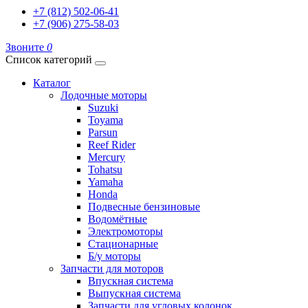
+7 (812) 502-06-41
+7 (906) 275-58-03
Звоните
0
Список категорий
Каталог
Лодочные моторы
Suzuki
Toyama
Parsun
Reef Rider
Mercury
Tohatsu
Yamaha
Honda
Подвесные бензиновые
Водомётные
Электромоторы
Стационарные
Б/у моторы
Запчасти для моторов
Впускная система
Выпускная система
Запчасти для угловых колонок