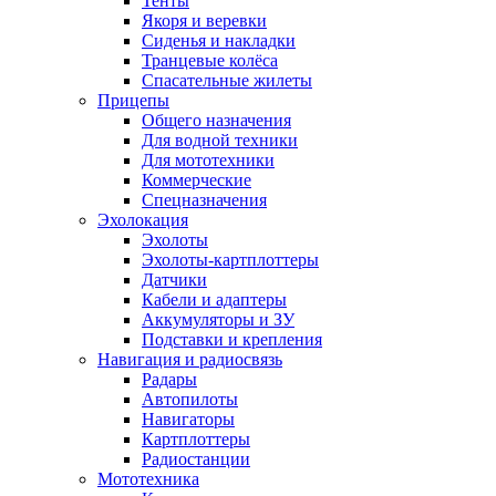
Тенты
Якоря и веревки
Сиденья и накладки
Транцевые колёса
Спасательные жилеты
Прицепы
Общего назначения
Для водной техники
Для мототехники
Коммерческие
Спецназначения
Эхолокация
Эхолоты
Эхолоты-картплоттеры
Датчики
Кабели и адаптеры
Аккумуляторы и ЗУ
Подставки и крепления
Навигация и радиосвязь
Радары
Автопилоты
Навигаторы
Картплоттеры
Радиостанции
Мототехника