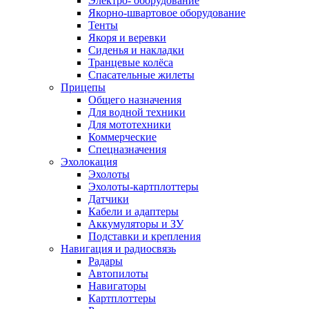
Электро- оборудование
Якорно-швартовое оборудование
Тенты
Якоря и веревки
Сиденья и накладки
Транцевые колёса
Спасательные жилеты
Прицепы
Общего назначения
Для водной техники
Для мототехники
Коммерческие
Спецназначения
Эхолокация
Эхолоты
Эхолоты-картплоттеры
Датчики
Кабели и адаптеры
Аккумуляторы и ЗУ
Подставки и крепления
Навигация и радиосвязь
Радары
Автопилоты
Навигаторы
Картплоттеры