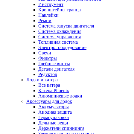
Инструмент
Кронштейны транца
Наклейки
Ремни
Система запуска двигателя
Система охлаждения
Система управления
Топливная система
Электро- оборудование
Свечи
Фильтры
Гребные винты
Детали двигателя
Редуктор
Лодки и катера
Все катера
Катера Phoenix
Алюминиевые лодки
Аксессуары для лодок
Аккумуляторы
Анодная защита
Гермоупаковка
Дельные вещи
Держатели спиннинга
Звуковые сигналы и горны