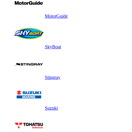
MotorGuide
SkyBoat
Stingray
Suzuki