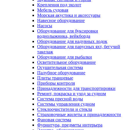
Крепления под эхолот
Мебель судовая
Морская акустика и аксессуары
Навесное оборудование
Насосы
Оборудование для буксировки
воднолыжника, вейкборда
Оборудование для надувных лодок
Оборудование для парусных яхт, бегучий
такелаж
Оборудование для рыбалки
Осветительное оборудование
Осушительная система
Палубное оборудование
Плиты транцевые
Приборы контроля
Принадлежности для транспортировки
Ремонт, покраска и уход за судном
Система пресной воды
Системы управления судном
Стеклоочистители и стекла
Страховочные жилеты и принадлежности
Фановая система
Фурнитура, предметы интерьера