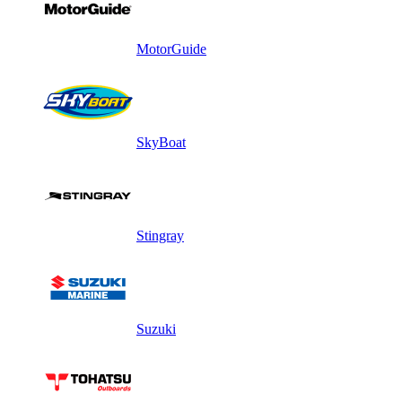
MotorGuide
SkyBoat
Stingray
Suzuki