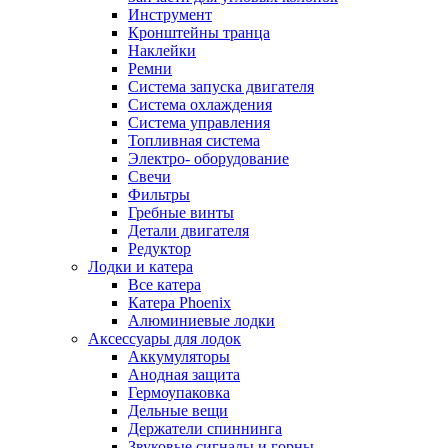
Инструмент
Кронштейны транца
Наклейки
Ремни
Система запуска двигателя
Система охлаждения
Система управления
Топливная система
Электро- оборудование
Свечи
Фильтры
Гребные винты
Детали двигателя
Редуктор
Лодки и катера
Все катера
Катера Phoenix
Алюминиевые лодки
Аксессуары для лодок
Аккумуляторы
Анодная защита
Гермоупаковка
Дельные вещи
Держатели спиннинга
Звуковые сигналы и горны