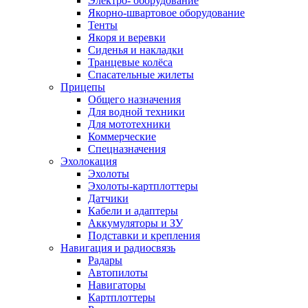
Электро- оборудование
Якорно-швартовое оборудование
Тенты
Якоря и веревки
Сиденья и накладки
Транцевые колёса
Спасательные жилеты
Прицепы
Общего назначения
Для водной техники
Для мототехники
Коммерческие
Спецназначения
Эхолокация
Эхолоты
Эхолоты-картплоттеры
Датчики
Кабели и адаптеры
Аккумуляторы и ЗУ
Подставки и крепления
Навигация и радиосвязь
Радары
Автопилоты
Навигаторы
Картплоттеры