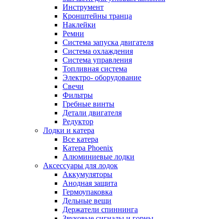
Инструмент
Кронштейны транца
Наклейки
Ремни
Система запуска двигателя
Система охлаждения
Система управления
Топливная система
Электро- оборудование
Свечи
Фильтры
Гребные винты
Детали двигателя
Редуктор
Лодки и катера
Все катера
Катера Phoenix
Алюминиевые лодки
Аксессуары для лодок
Аккумуляторы
Анодная защита
Гермоупаковка
Дельные вещи
Держатели спиннинга
Звуковые сигналы и горны