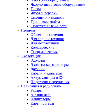
Электро- оборудование
Якорно-швартовое оборудование
Тенты
Якоря и веревки
Сиденья и накладки
Транцевые колёса
Спасательные жилеты
Прицепы
Общего назначения
Для водной техники
Для мототехники
Коммерческие
Спецназначения
Эхолокация
Эхолоты
Эхолоты-картплоттеры
Датчики
Кабели и адаптеры
Аккумуляторы и ЗУ
Подставки и крепления
Навигация и радиосвязь
Радары
Автопилоты
Навигаторы
Картплоттеры