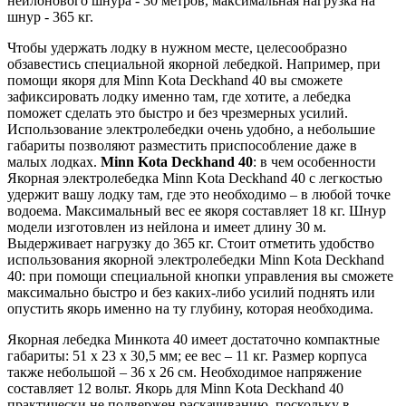
нейлонового шнура - 30 метров, максимальная нагрузка на
шнур - 365 кг.
Чтобы удержать лодку в нужном месте, целесообразно
обзавестись специальной якорной лебедкой. Например, при
помощи якоря для Minn Kota Deckhand 40 вы сможете
зафиксировать лодку именно там, где хотите, а лебедка
поможет сделать это быстро и без чрезмерных усилий.
Использование электролебедки очень удобно, а небольшие
габариты позволяют разместить приспособление даже в
малых лодках.
Minn Kota Deckhand 40
: в чем особенности
Якорная электролебедка Minn Kota Deckhand 40 с легкостью
удержит вашу лодку там, где это необходимо – в любой точке
водоема. Максимальный вес ее якоря составляет 18 кг. Шнур
модели изготовлен из нейлона и имеет длину 30 м.
Выдерживает нагрузку до 365 кг. Стоит отметить удобство
использования якорной электролебедки Minn Kota Deckhand
40: при помощи специальной кнопки управления вы сможете
максимально быстро и без каких-либо усилий поднять или
опустить якорь именно на ту глубину, которая необходима.
Якорная лебедка Минкота 40 имеет достаточно компактные
габариты: 51 х 23 х 30,5 мм; ее вес – 11 кг. Размер корпуса
также небольшой – 36 х 26 см. Необходимое напряжение
составляет 12 вольт. Якорь для Minn Kota Deckhand 40
практически не подвержен раскачиванию, поскольку в