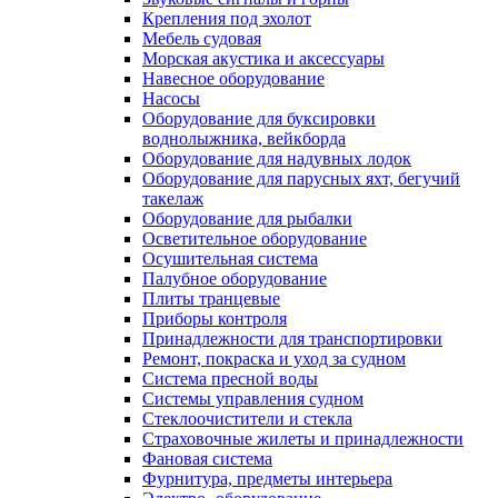
Крепления под эхолот
Мебель судовая
Морская акустика и аксессуары
Навесное оборудование
Насосы
Оборудование для буксировки
воднолыжника, вейкборда
Оборудование для надувных лодок
Оборудование для парусных яхт, бегучий
такелаж
Оборудование для рыбалки
Осветительное оборудование
Осушительная система
Палубное оборудование
Плиты транцевые
Приборы контроля
Принадлежности для транспортировки
Ремонт, покраска и уход за судном
Система пресной воды
Системы управления судном
Стеклоочистители и стекла
Страховочные жилеты и принадлежности
Фановая система
Фурнитура, предметы интерьера