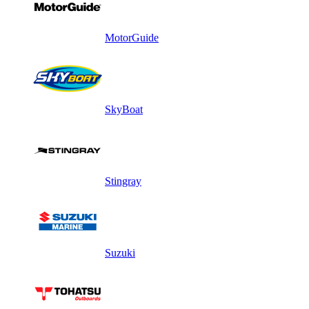
MotorGuide
SkyBoat
Stingray
Suzuki