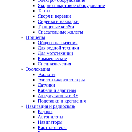
Электро- оборудование
Якорно-швартовое оборудование
Тенты
Якоря и веревки
Сиденья и накладки
Транцевые колёса
Спасательные жилеты
Прицепы
Общего назначения
Для водной техники
Для мототехники
Коммерческие
Спецназначения
Эхолокация
Эхолоты
Эхолоты-картплоттеры
Датчики
Кабели и адаптеры
Аккумуляторы и ЗУ
Подставки и крепления
Навигация и радиосвязь
Радары
Автопилоты
Навигаторы
Картплоттеры