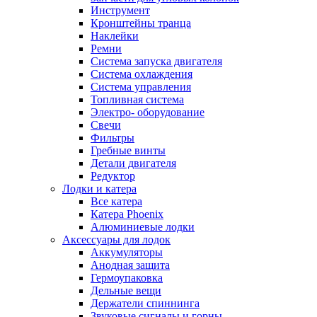
Инструмент
Кронштейны транца
Наклейки
Ремни
Система запуска двигателя
Система охлаждения
Система управления
Топливная система
Электро- оборудование
Свечи
Фильтры
Гребные винты
Детали двигателя
Редуктор
Лодки и катера
Все катера
Катера Phoenix
Алюминиевые лодки
Аксессуары для лодок
Аккумуляторы
Анодная защита
Гермоупаковка
Дельные вещи
Держатели спиннинга
Звуковые сигналы и горны