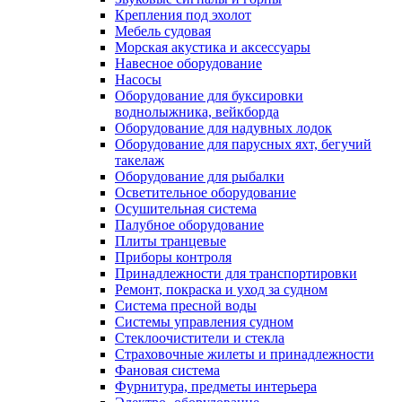
Крепления под эхолот
Мебель судовая
Морская акустика и аксессуары
Навесное оборудование
Насосы
Оборудование для буксировки
воднолыжника, вейкборда
Оборудование для надувных лодок
Оборудование для парусных яхт, бегучий
такелаж
Оборудование для рыбалки
Осветительное оборудование
Осушительная система
Палубное оборудование
Плиты транцевые
Приборы контроля
Принадлежности для транспортировки
Ремонт, покраска и уход за судном
Система пресной воды
Системы управления судном
Стеклоочистители и стекла
Страховочные жилеты и принадлежности
Фановая система
Фурнитура, предметы интерьера