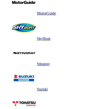
MotorGuide
SkyBoat
Stingray
Suzuki