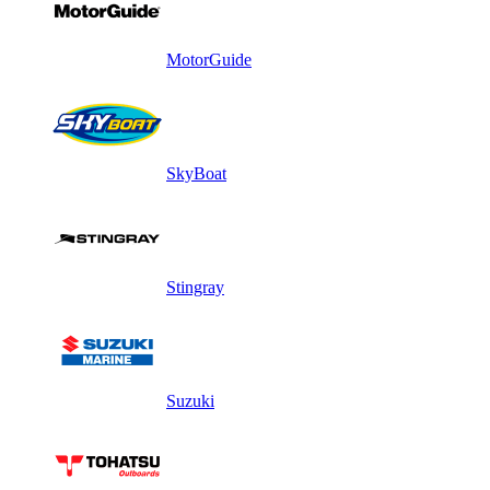
MotorGuide
SkyBoat
Stingray
Suzuki