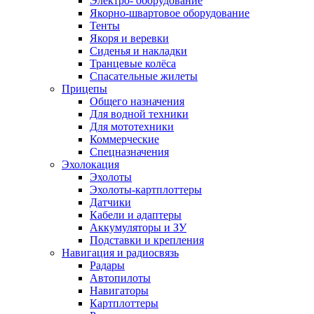
Электро- оборудование
Якорно-швартовое оборудование
Тенты
Якоря и веревки
Сиденья и накладки
Транцевые колёса
Спасательные жилеты
Прицепы
Общего назначения
Для водной техники
Для мототехники
Коммерческие
Спецназначения
Эхолокация
Эхолоты
Эхолоты-картплоттеры
Датчики
Кабели и адаптеры
Аккумуляторы и ЗУ
Подставки и крепления
Навигация и радиосвязь
Радары
Автопилоты
Навигаторы
Картплоттеры