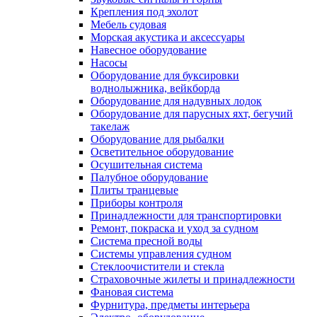
Крепления под эхолот
Мебель судовая
Морская акустика и аксессуары
Навесное оборудование
Насосы
Оборудование для буксировки
воднолыжника, вейкборда
Оборудование для надувных лодок
Оборудование для парусных яхт, бегучий
такелаж
Оборудование для рыбалки
Осветительное оборудование
Осушительная система
Палубное оборудование
Плиты транцевые
Приборы контроля
Принадлежности для транспортировки
Ремонт, покраска и уход за судном
Система пресной воды
Системы управления судном
Стеклоочистители и стекла
Страховочные жилеты и принадлежности
Фановая система
Фурнитура, предметы интерьера