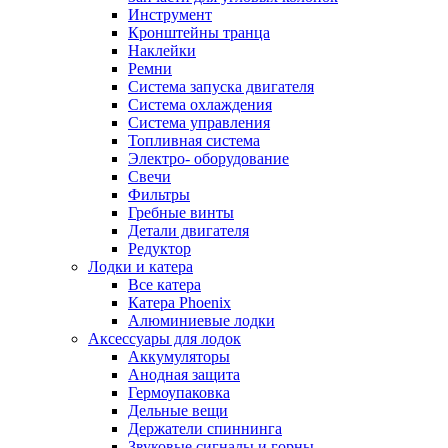
Инструмент
Кронштейны транца
Наклейки
Ремни
Система запуска двигателя
Система охлаждения
Система управления
Топливная система
Электро- оборудование
Свечи
Фильтры
Гребные винты
Детали двигателя
Редуктор
Лодки и катера
Все катера
Катера Phoenix
Алюминиевые лодки
Аксессуары для лодок
Аккумуляторы
Анодная защита
Гермоупаковка
Дельные вещи
Держатели спиннинга
Звуковые сигналы и горны