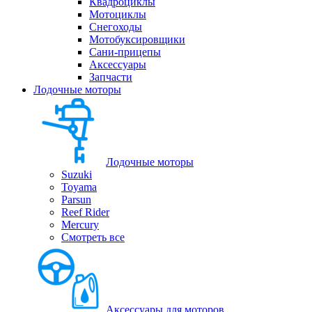
Квадроциклы
Мотоциклы
Снегоходы
Мотобуксировщики
Сани-прицепы
Аксессуары
Запчасти
Лодочные моторы
Лодочные моторы
Suzuki
Toyama
Parsun
Reef Rider
Mercury
Смотреть все
Аксессуары для моторов