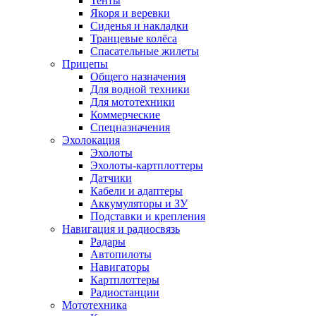
Тенты
Якоря и веревки
Сиденья и накладки
Транцевые колёса
Спасательные жилеты
Прицепы
Общего назначения
Для водной техники
Для мототехники
Коммерческие
Спецназначения
Эхолокация
Эхолоты
Эхолоты-картплоттеры
Датчики
Кабели и адаптеры
Аккумуляторы и ЗУ
Подставки и крепления
Навигация и радиосвязь
Радары
Автопилоты
Навигаторы
Картплоттеры
Радиостанции
Мототехника