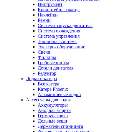
Инструмент
Кронштейны транца
Наклейки
Ремни
Система запуска двигателя
Система охлаждения
Система управления
Топливная система
Электро- оборудование
Свечи
Фильтры
Гребные винты
Детали двигателя
Редуктор
Лодки и катера
Все катера
Катера Phoenix
Алюминиевые лодки
Аксессуары для лодок
Аккумуляторы
Анодная защита
Гермоупаковка
Дельные вещи
Держатели спиннинга
Звуковые сигналы и горны