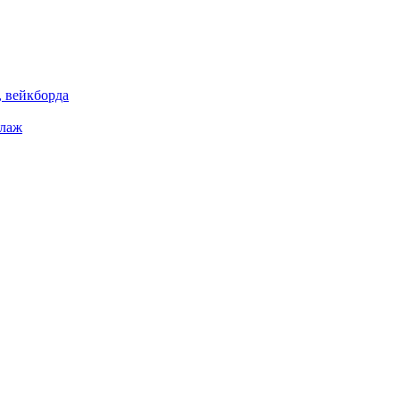
 вейкборда
елаж