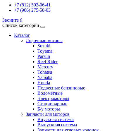
+7 (812) 502-06-41
+7 (906) 275-58-03
Звоните
0
Список категорий
Каталог
Лодочные моторы
Suzuki
Toyama
Parsun
Reef Rider
Mercury
Tohatsu
Yamaha
Honda
Подвесные бензиновые
Водомётные
Электромоторы
Стационарные
Б/у моторы
Запчасти для моторов
Впускная система
Выпускная система
Запчасти для угловых колонок