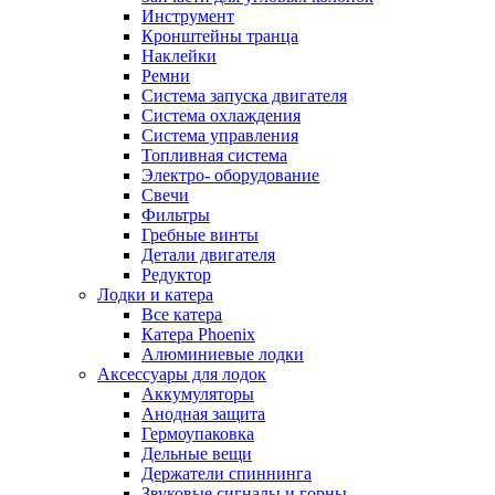
Инструмент
Кронштейны транца
Наклейки
Ремни
Система запуска двигателя
Система охлаждения
Система управления
Топливная система
Электро- оборудование
Свечи
Фильтры
Гребные винты
Детали двигателя
Редуктор
Лодки и катера
Все катера
Катера Phoenix
Алюминиевые лодки
Аксессуары для лодок
Аккумуляторы
Анодная защита
Гермоупаковка
Дельные вещи
Держатели спиннинга
Звуковые сигналы и горны