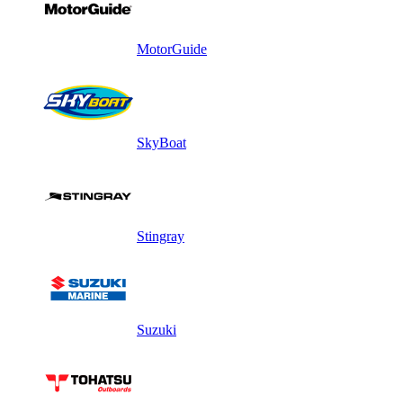
MotorGuide
SkyBoat
Stingray
Suzuki