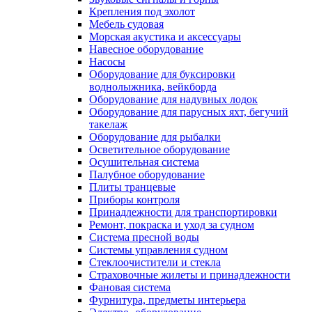
Крепления под эхолот
Мебель судовая
Морская акустика и аксессуары
Навесное оборудование
Насосы
Оборудование для буксировки
воднолыжника, вейкборда
Оборудование для надувных лодок
Оборудование для парусных яхт, бегучий
такелаж
Оборудование для рыбалки
Осветительное оборудование
Осушительная система
Палубное оборудование
Плиты транцевые
Приборы контроля
Принадлежности для транспортировки
Ремонт, покраска и уход за судном
Система пресной воды
Системы управления судном
Стеклоочистители и стекла
Страховочные жилеты и принадлежности
Фановая система
Фурнитура, предметы интерьера