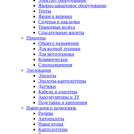
Электро- оборудование
Якорно-швартовое оборудование
Тенты
Якоря и веревки
Сиденья и накладки
Транцевые колёса
Спасательные жилеты
Прицепы
Общего назначения
Для водной техники
Для мототехники
Коммерческие
Спецназначения
Эхолокация
Эхолоты
Эхолоты-картплоттеры
Датчики
Кабели и адаптеры
Аккумуляторы и ЗУ
Подставки и крепления
Навигация и радиосвязь
Радары
Автопилоты
Навигаторы
Картплоттеры