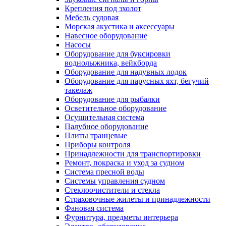
Крепления под эхолот
Мебель судовая
Морская акустика и аксессуары
Навесное оборудование
Насосы
Оборудование для буксировки
воднолыжника, вейкборда
Оборудование для надувных лодок
Оборудование для парусных яхт, бегучий
такелаж
Оборудование для рыбалки
Осветительное оборудование
Осушительная система
Палубное оборудование
Плиты транцевые
Приборы контроля
Принадлежности для транспортировки
Ремонт, покраска и уход за судном
Система пресной воды
Системы управления судном
Стеклоочистители и стекла
Страховочные жилеты и принадлежности
Фановая система
Фурнитура, предметы интерьера