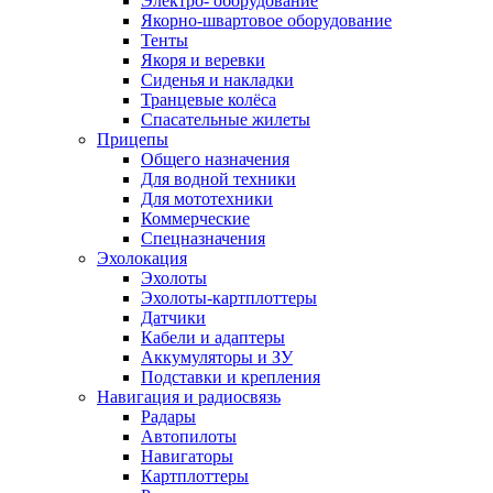
Электро- оборудование
Якорно-швартовое оборудование
Тенты
Якоря и веревки
Сиденья и накладки
Транцевые колёса
Спасательные жилеты
Прицепы
Общего назначения
Для водной техники
Для мототехники
Коммерческие
Спецназначения
Эхолокация
Эхолоты
Эхолоты-картплоттеры
Датчики
Кабели и адаптеры
Аккумуляторы и ЗУ
Подставки и крепления
Навигация и радиосвязь
Радары
Автопилоты
Навигаторы
Картплоттеры