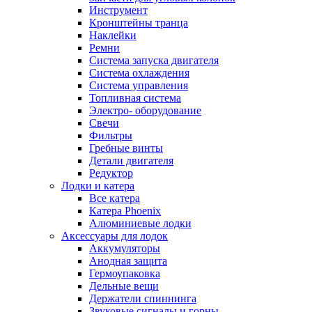
Инструмент
Кронштейны транца
Наклейки
Ремни
Система запуска двигателя
Система охлаждения
Система управления
Топливная система
Электро- оборудование
Свечи
Фильтры
Гребные винты
Детали двигателя
Редуктор
Лодки и катера
Все катера
Катера Phoenix
Алюминиевые лодки
Аксессуары для лодок
Аккумуляторы
Анодная защита
Гермоупаковка
Дельные вещи
Держатели спиннинга
Звуковые сигналы и горны