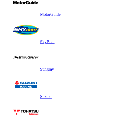
MotorGuide
SkyBoat
Stingray
Suzuki