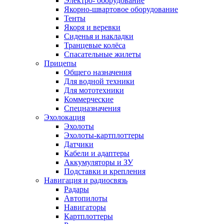
Электро- оборудование
Якорно-швартовое оборудование
Тенты
Якоря и веревки
Сиденья и накладки
Транцевые колёса
Спасательные жилеты
Прицепы
Общего назначения
Для водной техники
Для мототехники
Коммерческие
Спецназначения
Эхолокация
Эхолоты
Эхолоты-картплоттеры
Датчики
Кабели и адаптеры
Аккумуляторы и ЗУ
Подставки и крепления
Навигация и радиосвязь
Радары
Автопилоты
Навигаторы
Картплоттеры