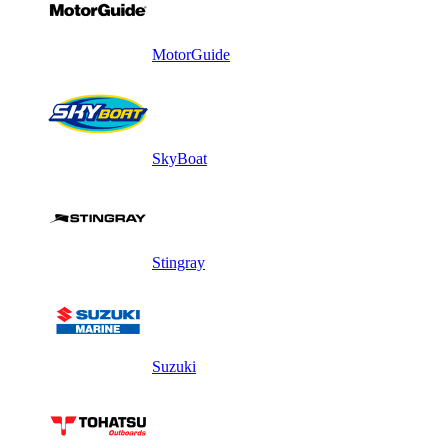
MotorGuide
SkyBoat
Stingray
Suzuki