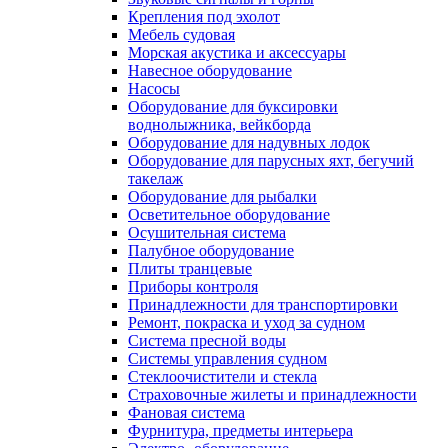
Крепления под эхолот
Мебель судовая
Морская акустика и аксессуары
Навесное оборудование
Насосы
Оборудование для буксировки
воднолыжника, вейкборда
Оборудование для надувных лодок
Оборудование для парусных яхт, бегучий
такелаж
Оборудование для рыбалки
Осветительное оборудование
Осушительная система
Палубное оборудование
Плиты транцевые
Приборы контроля
Принадлежности для транспортировки
Ремонт, покраска и уход за судном
Система пресной воды
Системы управления судном
Стеклоочистители и стекла
Страховочные жилеты и принадлежности
Фановая система
Фурнитура, предметы интерьера