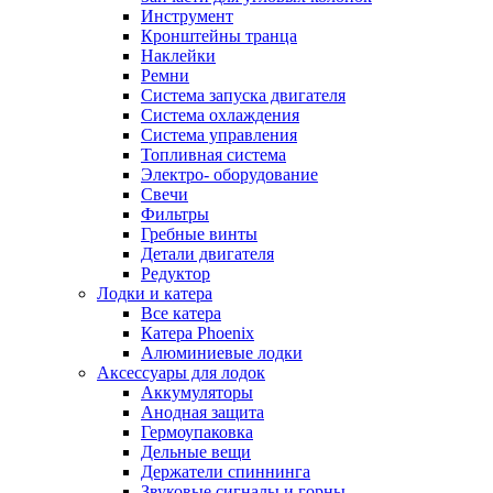
Инструмент
Кронштейны транца
Наклейки
Ремни
Система запуска двигателя
Система охлаждения
Система управления
Топливная система
Электро- оборудование
Свечи
Фильтры
Гребные винты
Детали двигателя
Редуктор
Лодки и катера
Все катера
Катера Phoenix
Алюминиевые лодки
Аксессуары для лодок
Аккумуляторы
Анодная защита
Гермоупаковка
Дельные вещи
Держатели спиннинга
Звуковые сигналы и горны