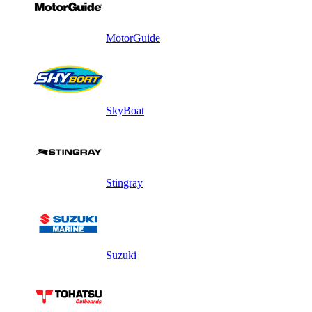
MotorGuide
SkyBoat
Stingray
Suzuki