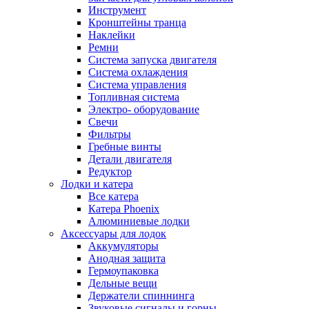
Инструмент
Кронштейны транца
Наклейки
Ремни
Система запуска двигателя
Система охлаждения
Система управления
Топливная система
Электро- оборудование
Свечи
Фильтры
Гребные винты
Детали двигателя
Редуктор
Лодки и катера
Все катера
Катера Phoenix
Алюминиевые лодки
Аксессуары для лодок
Аккумуляторы
Анодная защита
Гермоупаковка
Дельные вещи
Держатели спиннинга
Звуковые сигналы и горны