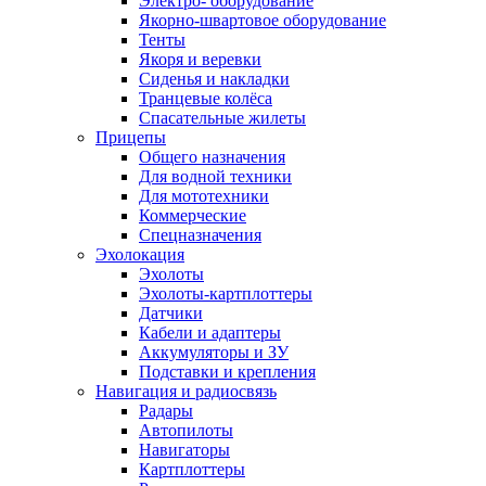
Электро- оборудование
Якорно-швартовое оборудование
Тенты
Якоря и веревки
Сиденья и накладки
Транцевые колёса
Спасательные жилеты
Прицепы
Общего назначения
Для водной техники
Для мототехники
Коммерческие
Спецназначения
Эхолокация
Эхолоты
Эхолоты-картплоттеры
Датчики
Кабели и адаптеры
Аккумуляторы и ЗУ
Подставки и крепления
Навигация и радиосвязь
Радары
Автопилоты
Навигаторы
Картплоттеры