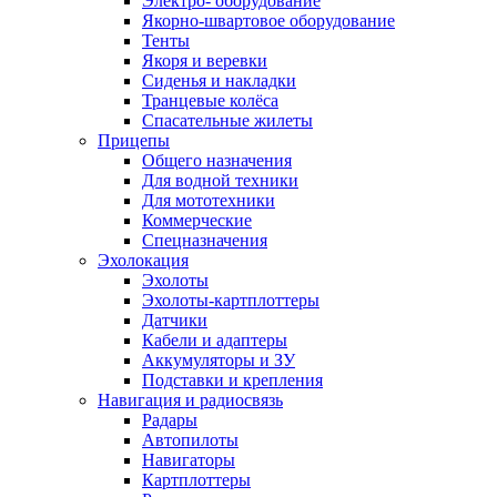
Электро- оборудование
Якорно-швартовое оборудование
Тенты
Якоря и веревки
Сиденья и накладки
Транцевые колёса
Спасательные жилеты
Прицепы
Общего назначения
Для водной техники
Для мототехники
Коммерческие
Спецназначения
Эхолокация
Эхолоты
Эхолоты-картплоттеры
Датчики
Кабели и адаптеры
Аккумуляторы и ЗУ
Подставки и крепления
Навигация и радиосвязь
Радары
Автопилоты
Навигаторы
Картплоттеры