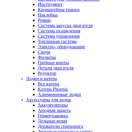
Инструмент
Кронштейны транца
Наклейки
Ремни
Система запуска двигателя
Система охлаждения
Система управления
Топливная система
Электро- оборудование
Свечи
Фильтры
Гребные винты
Детали двигателя
Редуктор
Лодки и катера
Все катера
Катера Phoenix
Алюминиевые лодки
Аксессуары для лодок
Аккумуляторы
Анодная защита
Гермоупаковка
Дельные вещи
Держатели спиннинга
Звуковые сигналы и горны