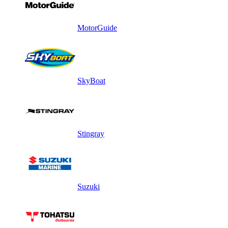
MotorGuide
SkyBoat
Stingray
Suzuki