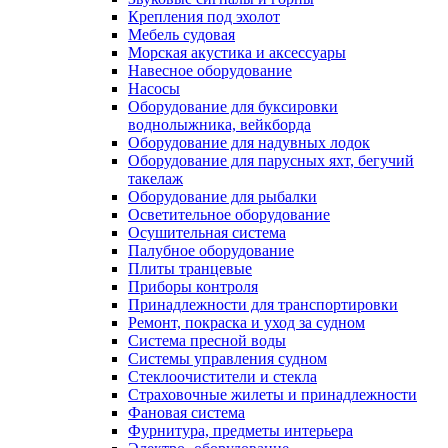
Крепления под эхолот
Мебель судовая
Морская акустика и аксессуары
Навесное оборудование
Насосы
Оборудование для буксировки
воднолыжника, вейкборда
Оборудование для надувных лодок
Оборудование для парусных яхт, бегучий
такелаж
Оборудование для рыбалки
Осветительное оборудование
Осушительная система
Палубное оборудование
Плиты транцевые
Приборы контроля
Принадлежности для транспортировки
Ремонт, покраска и уход за судном
Система пресной воды
Системы управления судном
Стеклоочистители и стекла
Страховочные жилеты и принадлежности
Фановая система
Фурнитура, предметы интерьера