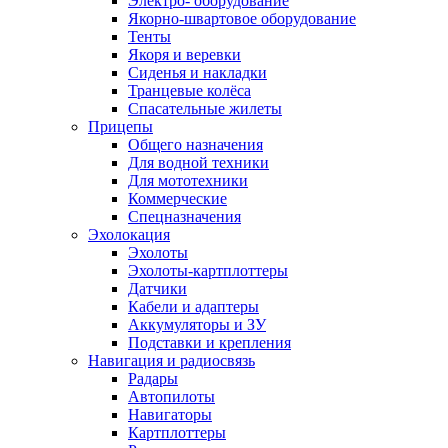
Электро- оборудование
Якорно-швартовое оборудование
Тенты
Якоря и веревки
Сиденья и накладки
Транцевые колёса
Спасательные жилеты
Прицепы
Общего назначения
Для водной техники
Для мототехники
Коммерческие
Спецназначения
Эхолокация
Эхолоты
Эхолоты-картплоттеры
Датчики
Кабели и адаптеры
Аккумуляторы и ЗУ
Подставки и крепления
Навигация и радиосвязь
Радары
Автопилоты
Навигаторы
Картплоттеры