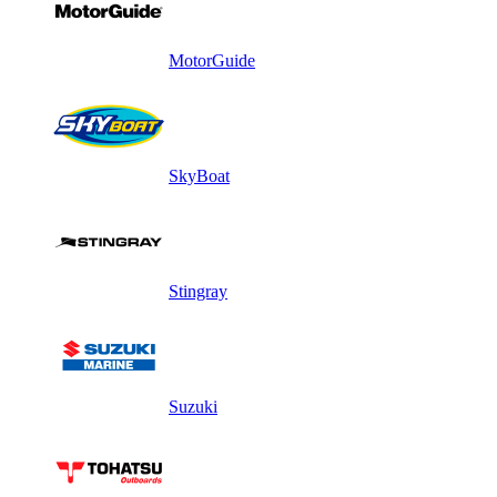
MotorGuide
SkyBoat
Stingray
Suzuki