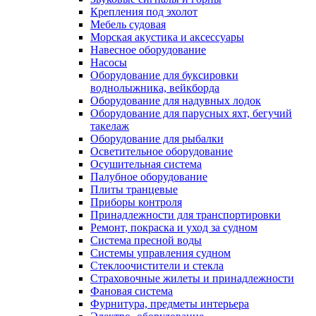
Крепления под эхолот
Мебель судовая
Морская акустика и аксессуары
Навесное оборудование
Насосы
Оборудование для буксировки
воднолыжника, вейкборда
Оборудование для надувных лодок
Оборудование для парусных яхт, бегучий
такелаж
Оборудование для рыбалки
Осветительное оборудование
Осушительная система
Палубное оборудование
Плиты транцевые
Приборы контроля
Принадлежности для транспортировки
Ремонт, покраска и уход за судном
Система пресной воды
Системы управления судном
Стеклоочистители и стекла
Страховочные жилеты и принадлежности
Фановая система
Фурнитура, предметы интерьера