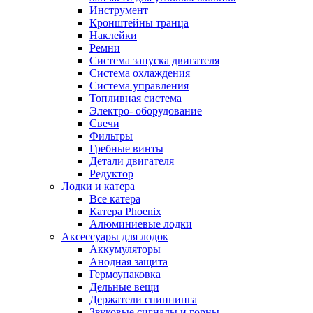
Инструмент
Кронштейны транца
Наклейки
Ремни
Система запуска двигателя
Система охлаждения
Система управления
Топливная система
Электро- оборудование
Свечи
Фильтры
Гребные винты
Детали двигателя
Редуктор
Лодки и катера
Все катера
Катера Phoenix
Алюминиевые лодки
Аксессуары для лодок
Аккумуляторы
Анодная защита
Гермоупаковка
Дельные вещи
Держатели спиннинга
Звуковые сигналы и горны