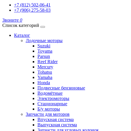
+7 (812) 502-06-41
+7 (906) 275-58-03
Звоните
0
Список категорий
Каталог
Лодочные моторы
Suzuki
Toyama
Parsun
Reef Rider
Mercury
Tohatsu
Yamaha
Honda
Подвесные бензиновые
Водомётные
Электромоторы
Стационарные
Б/у моторы
Запчасти для моторов
Впускная система
Выпускная система
Запчасти для угловых колонок