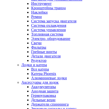
Инструмент
Кронштейны транца
Наклейки
Ремни
Система запуска двигателя
Система охлаждения
Система управления
Топливная система
Электро- оборудование
Свечи
Фильтры
Гребные винты
Детали двигателя
Редуктор
Лодки и катера
Все катера
Катера Phoenix
Алюминиевые лодки
Аксессуары для лодок
Аккумуляторы
Анодная защита
Гермоупаковка
Дельные вещи
Держатели спиннинга
Звуковые сигналы и горны