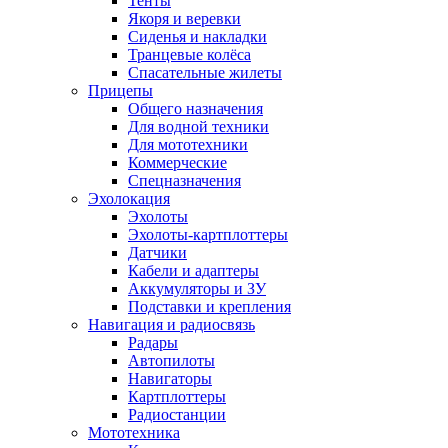
Тенты
Якоря и веревки
Сиденья и накладки
Транцевые колёса
Спасательные жилеты
Прицепы
Общего назначения
Для водной техники
Для мототехники
Коммерческие
Спецназначения
Эхолокация
Эхолоты
Эхолоты-картплоттеры
Датчики
Кабели и адаптеры
Аккумуляторы и ЗУ
Подставки и крепления
Навигация и радиосвязь
Радары
Автопилоты
Навигаторы
Картплоттеры
Радиостанции
Мототехника