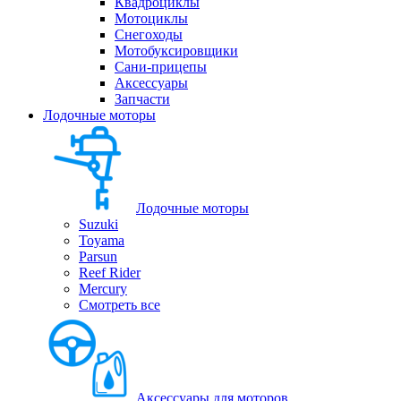
Квадроциклы
Мотоциклы
Снегоходы
Мотобуксировщики
Сани-прицепы
Аксессуары
Запчасти
Лодочные моторы
Лодочные моторы
Suzuki
Toyama
Parsun
Reef Rider
Mercury
Смотреть все
Аксессуары для моторов