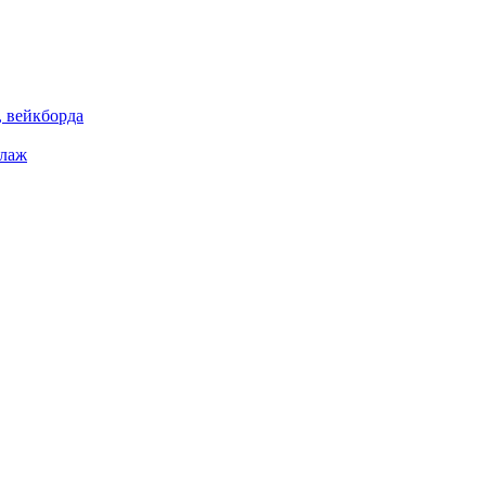
 вейкборда
елаж