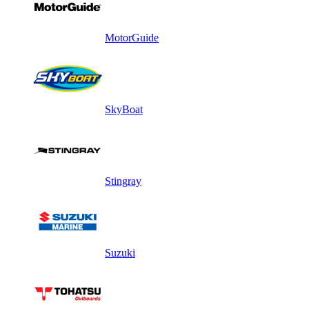
MotorGuide
SkyBoat
Stingray
Suzuki