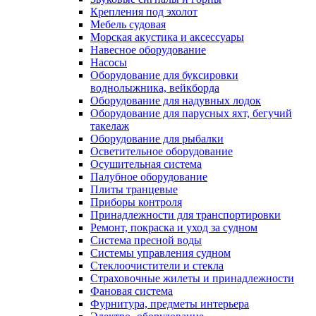
Крепления под эхолот
Мебель судовая
Морская акустика и аксессуары
Навесное оборудование
Насосы
Оборудование для буксировки
воднолыжника, вейкборда
Оборудование для надувных лодок
Оборудование для парусных яхт, бегучий
такелаж
Оборудование для рыбалки
Осветительное оборудование
Осушительная система
Палубное оборудование
Плиты транцевые
Приборы контроля
Принадлежности для транспортировки
Ремонт, покраска и уход за судном
Система пресной воды
Системы управления судном
Стеклоочистители и стекла
Страховочные жилеты и принадлежности
Фановая система
Фурнитура, предметы интерьера