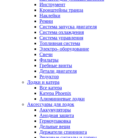
Инструмент
Кронштейны транца
Наклейки
Ремни
Система запуска двигателя
Система охлаждения
Система управления
Топливная система
Электро- оборудование
Свечи
Фильтры
Гребные винты
Детали двигателя
Редуктор
Лодки и катера
Все катера
Катера Phoenix
Алюминиевые лодки
Аксессуары для лодок
Аккумуляторы
Анодная защита
Гермоупаковка
Дельные вещи
Держатели спиннинга
Звуковые сигналы и горны