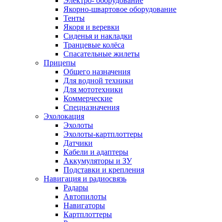
Электро- оборудование
Якорно-швартовое оборудование
Тенты
Якоря и веревки
Сиденья и накладки
Транцевые колёса
Спасательные жилеты
Прицепы
Общего назначения
Для водной техники
Для мототехники
Коммерческие
Спецназначения
Эхолокация
Эхолоты
Эхолоты-картплоттеры
Датчики
Кабели и адаптеры
Аккумуляторы и ЗУ
Подставки и крепления
Навигация и радиосвязь
Радары
Автопилоты
Навигаторы
Картплоттеры