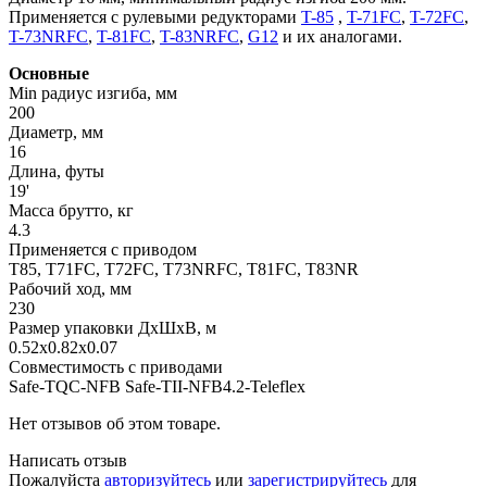
Применяется с рулевыми редукторами
T-85
,
T-71FC
,
T-72FC
,
T-73NRFC
,
T-81FC
,
T-83NRFC
,
G12
и их аналогами.
Основные
Min радиус изгиба, мм
200
Диаметр, мм
16
Длина, футы
19'
Масса брутто, кг
4.3
Применяется с приводом
T85, T71FC, T72FC, T73NRFC, T81FC, T83NR
Рабочий ход, мм
230
Размер упаковки ДхШхВ, м
0.52x0.82x0.07
Совместимость с приводами
Safe-TQC-NFB Safe-TII-NFB4.2-Teleflex
Нет отзывов об этом товаре.
Написать отзыв
Пожалуйста
авторизуйтесь
или
зарегистрируйтесь
для