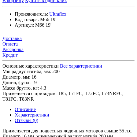
В корзину
Купить в один клик
Производитель:
Ultraflex
Код товара:
M66 19'
Артикул:
M66 19'
Доставка
Оплата
Рассрочка
Кредит
Основные характеристики
Все характеристики
Min радиус изгиба, мм:
200
Диаметр, мм:
16
Длина, футы:
19'
Масса брутто, кг:
4.3
Применяется с приводом:
T85, T71FC, T72FC, T73NRFC,
T81FC, T83NR
Описание
Характеристики
Отзывы (0)
Применяется для подвесных лодочных моторов свыше 55 л.с.
Диаметр 16 мм, минимальный радиус изгиба 200 мм.