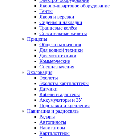
Электро- оборудование
Якорно-швартовое оборудование
Тенты
Якоря и веревки
Сиденья и накладки
Транцевые колёса
Спасательные жилеты
Прицепы
Общего назначения
Для водной техники
Для мототехники
Коммерческие
Спецназначения
Эхолокация
Эхолоты
Эхолоты-картплоттеры
Датчики
Кабели и адаптеры
Аккумуляторы и ЗУ
Подставки и крепления
Навигация и радиосвязь
Радары
Автопилоты
Навигаторы
Картплоттеры