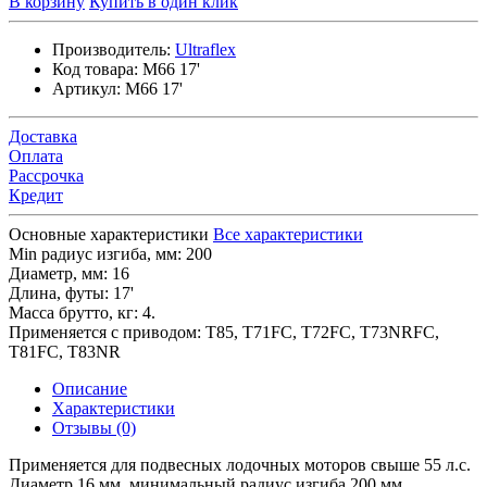
В корзину
Купить в один клик
Производитель:
Ultraflex
Код товара:
M66 17'
Артикул:
M66 17'
Доставка
Оплата
Рассрочка
Кредит
Основные характеристики
Все характеристики
Min радиус изгиба, мм:
200
Диаметр, мм:
16
Длина, футы:
17'
Масса брутто, кг:
4.
Применяется с приводом:
T85, T71FC, T72FC, T73NRFC,
T81FC, T83NR
Описание
Характеристики
Отзывы (0)
Применяется для подвесных лодочных моторов свыше 55 л.с.
Диаметр 16 мм, минимальный радиус изгиба 200 мм.