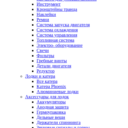
Инструмент
Кронштейны транца
Наклейки
Ремни
Система запуска двигателя
Система охлаждения
Система управления
Топливная система
Электро- оборудование
Свечи
Фильтры
Гребные винты
Детали двигателя
Редуктор
Лодки и катера
Все катера
Катера Phoenix
Алюминиевые лодки
Аксессуары для лодок
Аккумуляторы
Анодная защита
Гермоупаковка
Дельные вещи
Держатели спиннинга
Звуковые сигналы и горны