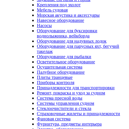
Крепления под эхолот
Мебель судовая
Морская акустика и аксессуары
Навесное оборудование
Насосы
Оборудование для буксировки
воднолыжника, вейкборда
Оборудование для надувных лодок
Оборудование для парусных яхт, бегучий
такелаж
Оборудование для рыбалки
Осветительное оборудование
Осушительная система
Палубное оборудование
Плиты транцевые
Приборы контроля
Принадлежности для транспортировки
Ремонт, покраска и уход за судном
Система пресной воды
Системы управления судном
Стеклоочистители и стекла
Страховочные жилеты и принадлежности
Фановая система
Фурнитура, предметы интерьера