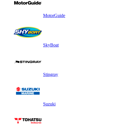
MotorGuide
SkyBoat
Stingray
Suzuki