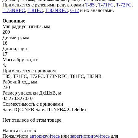
Применяется с рулевыми редукторами
T-85
,
T-71FC
,
T-72FC
,
T-73NRFC
,
T-81FC
,
T-83NRFC
,
G12
и их аналогами.
Основные
Min радиус изгиба, мм
200
Диаметр, мм
16
Длина, футы
17'
Масса брутто, кг
4.
Применяется с приводом
T85, T71FC, T72FC, T73NRFC, T81FC, T83NR
Рабочий ход, мм
230
Размер упаковки ДхШхВ, м
0.52x0.82x0.07
Совместимость с приводами
Safe-TQC-NFB Safe-TII-NFB4.2-Teleflex
Нет отзывов об этом товаре.
Написать отзыв
Пожалуйста
авторизуйтесь
или
зарегистрируйтесь
для