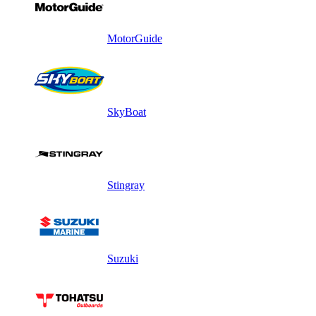
MotorGuide
SkyBoat
Stingray
Suzuki