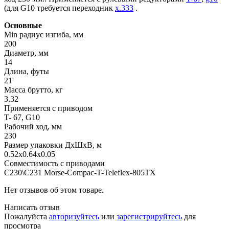
(для G10 требуется переходник
x.333
.
Основные
Min радиус изгиба, мм
200
Диаметр, мм
14
Длина, футы
21'
Масса брутто, кг
3.32
Применяется с приводом
T- 67, G10
Рабочий ход, мм
230
Размер упаковки ДхШхВ, м
0.52x0.64x0.05
Совместимость с приводами
C230\C231 Morse-Compac-T-Teleflex-805TX
Нет отзывов об этом товаре.
Написать отзыв
Пожалуйста
авторизуйтесь
или
зарегистрируйтесь
для
просмотра