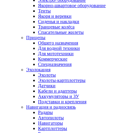
Электро- оборудование
Якорно-швартовое оборудование
Тенты
Якоря и веревки
Сиденья и накладки
Транцевые колёса
Спасательные жилеты
Прицепы
Общего назначения
Для водной техники
Для мототехники
Коммерческие
Спецназначения
Эхолокация
Эхолоты
Эхолоты-картплоттеры
Датчики
Кабели и адаптеры
Аккумуляторы и ЗУ
Подставки и крепления
Навигация и радиосвязь
Радары
Автопилоты
Навигаторы
Картплоттеры