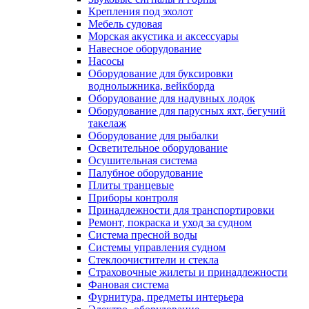
Крепления под эхолот
Мебель судовая
Морская акустика и аксессуары
Навесное оборудование
Насосы
Оборудование для буксировки
воднолыжника, вейкборда
Оборудование для надувных лодок
Оборудование для парусных яхт, бегучий
такелаж
Оборудование для рыбалки
Осветительное оборудование
Осушительная система
Палубное оборудование
Плиты транцевые
Приборы контроля
Принадлежности для транспортировки
Ремонт, покраска и уход за судном
Система пресной воды
Системы управления судном
Стеклоочистители и стекла
Страховочные жилеты и принадлежности
Фановая система
Фурнитура, предметы интерьера