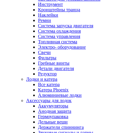
Инструмент
Кронштейны транца
Наклейки
Ремни
Система запуска двигателя
Система охлаждения
Система управления
Топливная система
Электро- оборудование
Свечи
Фильтры
Гребные винты
Детали двигателя
Редуктор
Лодки и катера
Все катера
Катера Phoenix
Алюминиевые лодки
Аксессуары для лодок
Аккумуляторы
Анодная защита
Гермоупаковка
Дельные вещи
Держатели спиннинга
Звуковые сигналы и горны