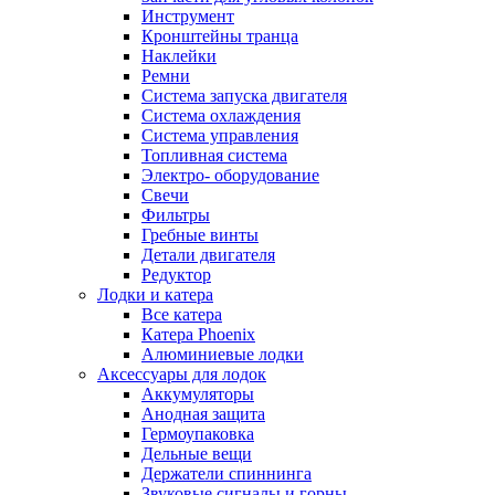
Инструмент
Кронштейны транца
Наклейки
Ремни
Система запуска двигателя
Система охлаждения
Система управления
Топливная система
Электро- оборудование
Свечи
Фильтры
Гребные винты
Детали двигателя
Редуктор
Лодки и катера
Все катера
Катера Phoenix
Алюминиевые лодки
Аксессуары для лодок
Аккумуляторы
Анодная защита
Гермоупаковка
Дельные вещи
Держатели спиннинга
Звуковые сигналы и горны