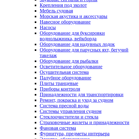
Крепления под эхолот
Мебель судовая
Морская акустика и аксессуары
Навесное оборудование
Насосы
Оборудование для буксировки
воднолыжника, вейкборда
Оборудование для надувных лодок
Оборудование для парусных яхт, бегучий
такелаж
Оборудование для рыбалки
Осветительное оборудование
Осушительная система
Палубное оборудование
Плиты транцевые
Приборы контроля
Принадлежности для транспортировки
Ремонт, покраска и уход за судном
Система пресной воды
Системы управления судном
Стеклоочистители и стекла
Страховочные жилеты и принадлежности
Фановая система
Фурнитура, предметы интерьера