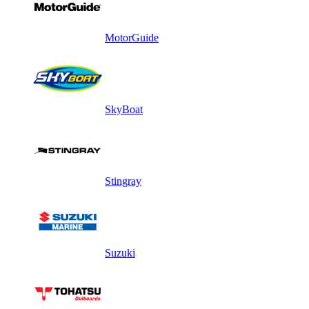
MotorGuide
SkyBoat
Stingray
Suzuki