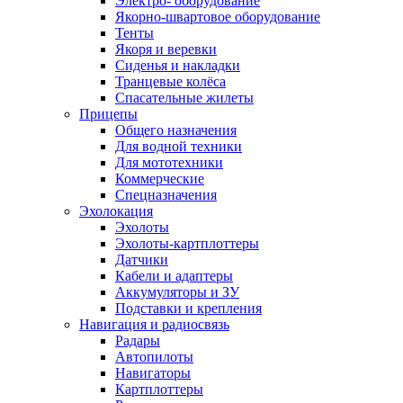
Электро- оборудование
Якорно-швартовое оборудование
Тенты
Якоря и веревки
Сиденья и накладки
Транцевые колёса
Спасательные жилеты
Прицепы
Общего назначения
Для водной техники
Для мототехники
Коммерческие
Спецназначения
Эхолокация
Эхолоты
Эхолоты-картплоттеры
Датчики
Кабели и адаптеры
Аккумуляторы и ЗУ
Подставки и крепления
Навигация и радиосвязь
Радары
Автопилоты
Навигаторы
Картплоттеры