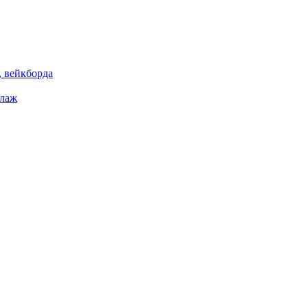
 вейкборда
елаж