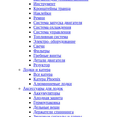
Инструмент
Кронштейны транца
Наклейки
Ремни
Система запуска двигателя
Система охлаждения
Система управления
Топливная система
Электро- оборудование
Свечи
Фильтры
Гребные винты
Детали двигателя
Редуктор
Лодки и катера
Все катера
Катера Phoenix
Алюминиевые лодки
Аксессуары для лодок
Аккумуляторы
Анодная защита
Гермоупаковка
Дельные вещи
Держатели спиннинга
Звуковые сигналы и горны