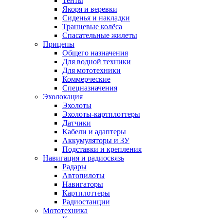
Тенты
Якоря и веревки
Сиденья и накладки
Транцевые колёса
Спасательные жилеты
Прицепы
Общего назначения
Для водной техники
Для мототехники
Коммерческие
Спецназначения
Эхолокация
Эхолоты
Эхолоты-картплоттеры
Датчики
Кабели и адаптеры
Аккумуляторы и ЗУ
Подставки и крепления
Навигация и радиосвязь
Радары
Автопилоты
Навигаторы
Картплоттеры
Радиостанции
Мототехника