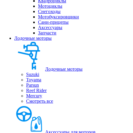
Квадроциклы
Мотоциклы
Снегоходы
Мотобуксировщики
Сани-прицепы
Аксессуары
Запчасти
Лодочные моторы
Лодочные моторы
Suzuki
Toyama
Parsun
Reef Rider
Mercury
Смотреть все
Аксессуары для моторов