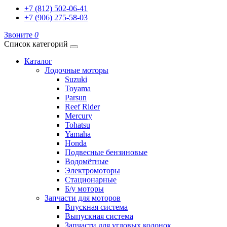
+7 (812) 502-06-41
+7 (906) 275-58-03
Звоните
0
Список категорий
Каталог
Лодочные моторы
Suzuki
Toyama
Parsun
Reef Rider
Mercury
Tohatsu
Yamaha
Honda
Подвесные бензиновые
Водомётные
Электромоторы
Стационарные
Б/у моторы
Запчасти для моторов
Впускная система
Выпускная система
Запчасти для угловых колонок