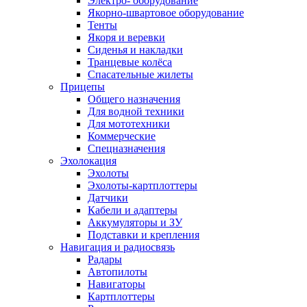
Электро- оборудование
Якорно-швартовое оборудование
Тенты
Якоря и веревки
Сиденья и накладки
Транцевые колёса
Спасательные жилеты
Прицепы
Общего назначения
Для водной техники
Для мототехники
Коммерческие
Спецназначения
Эхолокация
Эхолоты
Эхолоты-картплоттеры
Датчики
Кабели и адаптеры
Аккумуляторы и ЗУ
Подставки и крепления
Навигация и радиосвязь
Радары
Автопилоты
Навигаторы
Картплоттеры