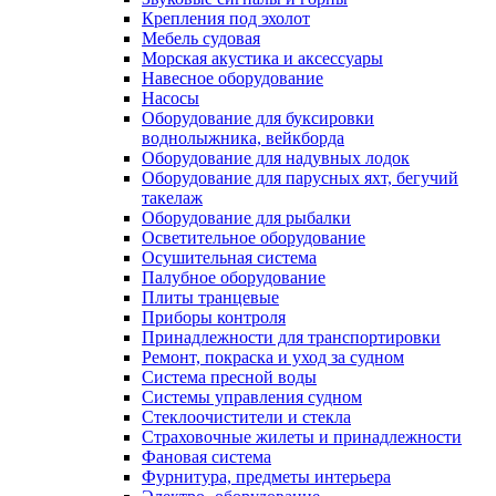
Крепления под эхолот
Мебель судовая
Морская акустика и аксессуары
Навесное оборудование
Насосы
Оборудование для буксировки
воднолыжника, вейкборда
Оборудование для надувных лодок
Оборудование для парусных яхт, бегучий
такелаж
Оборудование для рыбалки
Осветительное оборудование
Осушительная система
Палубное оборудование
Плиты транцевые
Приборы контроля
Принадлежности для транспортировки
Ремонт, покраска и уход за судном
Система пресной воды
Системы управления судном
Стеклоочистители и стекла
Страховочные жилеты и принадлежности
Фановая система
Фурнитура, предметы интерьера