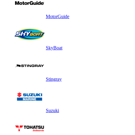
MotorGuide
SkyBoat
Stingray
Suzuki