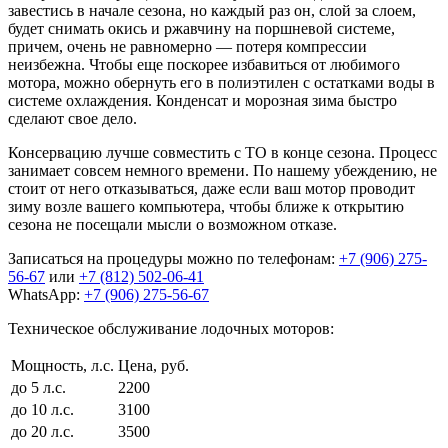
завестись в начале сезона, но каждый раз он, слой за слоем,
будет снимать окись и ржавчину на поршневой системе,
причем, очень не равномерно — потеря компрессии
неизбежна. Чтобы еще поскорее избавиться от любимого
мотора, можно обернуть его в полиэтилен с остатками воды в
системе охлаждения. Конденсат и морозная зима быстро
сделают свое дело.
Консервацию лучше совместить с ТО в конце сезона. Процесс
занимает совсем немного времени. По нашему убеждению, не
стоит от него отказываться, даже если ваш мотор проводит
зиму возле вашего компьютера, чтобы ближе к открытию
сезона не посещали мысли о возможном отказе.
Записаться на процедуры можно по телефонам:
+7 (906) 275-
56-67
или
+7 (812) 502-06-41
WhatsApp:
+7 (906) 275-56-67
Техническое обслуживание лодочных моторов:
Мощность, л.с.
Цена, руб.
до 5 л.с.
2200
до 10 л.с.
3100
до 20 л.с.
3500