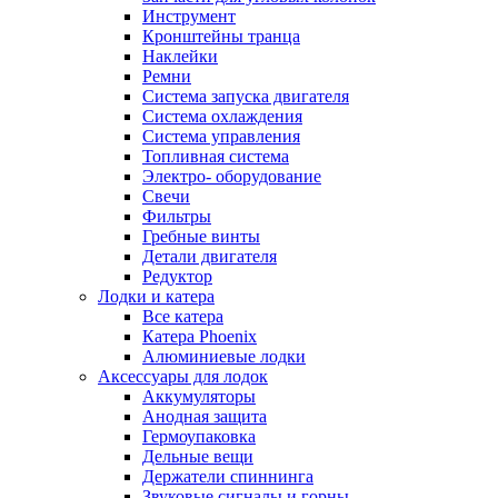
Инструмент
Кронштейны транца
Наклейки
Ремни
Система запуска двигателя
Система охлаждения
Система управления
Топливная система
Электро- оборудование
Свечи
Фильтры
Гребные винты
Детали двигателя
Редуктор
Лодки и катера
Все катера
Катера Phoenix
Алюминиевые лодки
Аксессуары для лодок
Аккумуляторы
Анодная защита
Гермоупаковка
Дельные вещи
Держатели спиннинга
Звуковые сигналы и горны