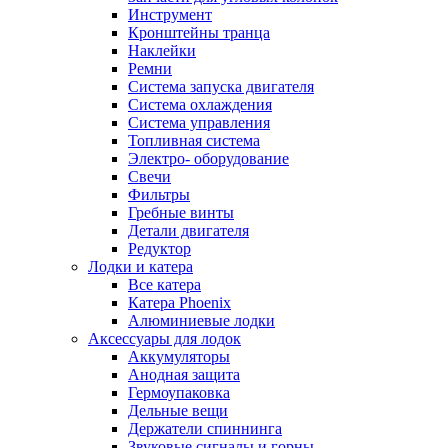
Инструмент
Кронштейны транца
Наклейки
Ремни
Система запуска двигателя
Система охлаждения
Система управления
Топливная система
Электро- оборудование
Свечи
Фильтры
Гребные винты
Детали двигателя
Редуктор
Лодки и катера
Все катера
Катера Phoenix
Алюминиевые лодки
Аксессуары для лодок
Аккумуляторы
Анодная защита
Гермоупаковка
Дельные вещи
Держатели спиннинга
Звуковые сигналы и горны