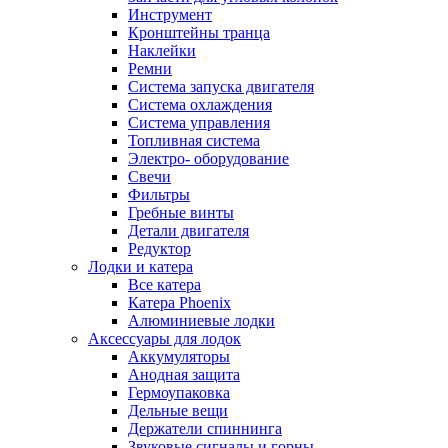
Инструмент
Кронштейны транца
Наклейки
Ремни
Система запуска двигателя
Система охлаждения
Система управления
Топливная система
Электро- оборудование
Свечи
Фильтры
Гребные винты
Детали двигателя
Редуктор
Лодки и катера
Все катера
Катера Phoenix
Алюминиевые лодки
Аксессуары для лодок
Аккумуляторы
Анодная защита
Гермоупаковка
Дельные вещи
Держатели спиннинга
Звуковые сигналы и горны