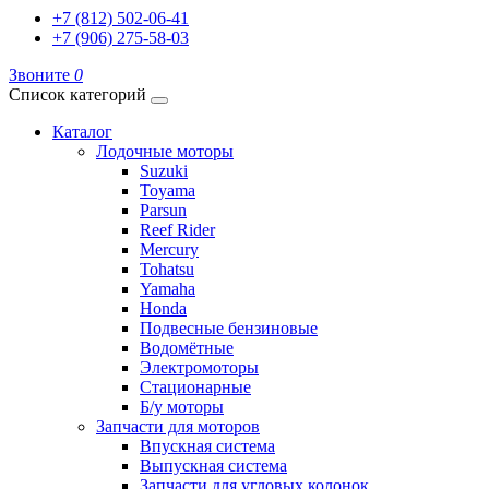
+7 (812) 502-06-41
+7 (906) 275-58-03
Звоните
0
Список категорий
Каталог
Лодочные моторы
Suzuki
Toyama
Parsun
Reef Rider
Mercury
Tohatsu
Yamaha
Honda
Подвесные бензиновые
Водомётные
Электромоторы
Стационарные
Б/у моторы
Запчасти для моторов
Впускная система
Выпускная система
Запчасти для угловых колонок