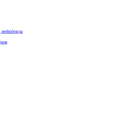
 вейкборда
елаж