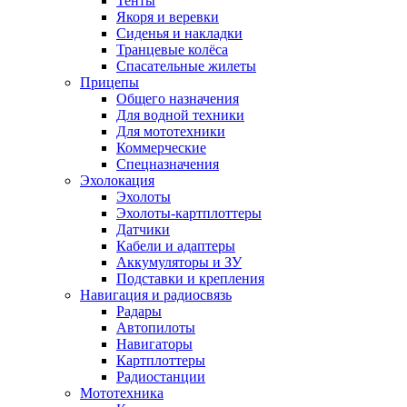
Тенты
Якоря и веревки
Сиденья и накладки
Транцевые колёса
Спасательные жилеты
Прицепы
Общего назначения
Для водной техники
Для мототехники
Коммерческие
Спецназначения
Эхолокация
Эхолоты
Эхолоты-картплоттеры
Датчики
Кабели и адаптеры
Аккумуляторы и ЗУ
Подставки и крепления
Навигация и радиосвязь
Радары
Автопилоты
Навигаторы
Картплоттеры
Радиостанции
Мототехника