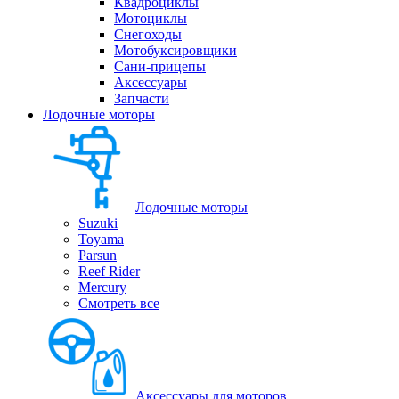
Квадроциклы
Мотоциклы
Снегоходы
Мотобуксировщики
Сани-прицепы
Аксессуары
Запчасти
Лодочные моторы
Лодочные моторы
Suzuki
Toyama
Parsun
Reef Rider
Mercury
Смотреть все
Аксессуары для моторов