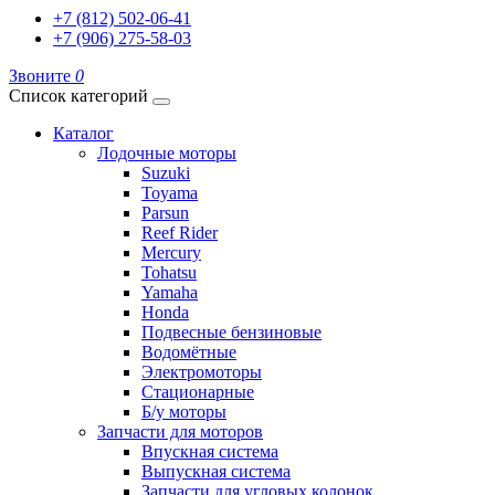
+7 (812) 502-06-41
+7 (906) 275-58-03
Звоните
0
Список категорий
Каталог
Лодочные моторы
Suzuki
Toyama
Parsun
Reef Rider
Mercury
Tohatsu
Yamaha
Honda
Подвесные бензиновые
Водомётные
Электромоторы
Стационарные
Б/у моторы
Запчасти для моторов
Впускная система
Выпускная система
Запчасти для угловых колонок