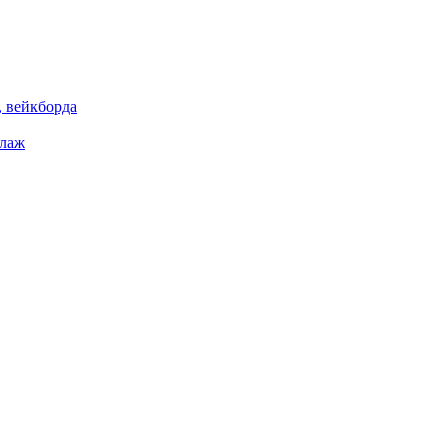
 вейкборда
елаж