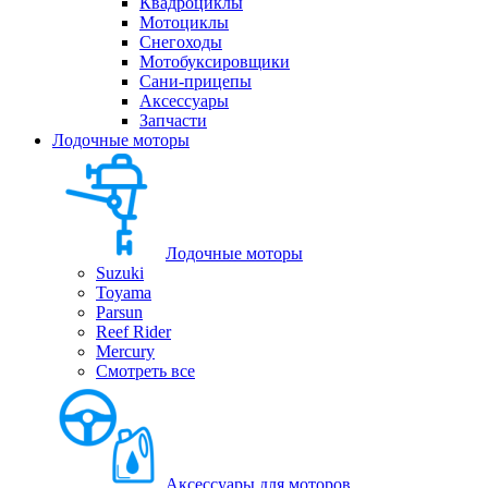
Квадроциклы
Мотоциклы
Снегоходы
Мотобуксировщики
Сани-прицепы
Аксессуары
Запчасти
Лодочные моторы
Лодочные моторы
Suzuki
Toyama
Parsun
Reef Rider
Mercury
Смотреть все
Аксессуары для моторов