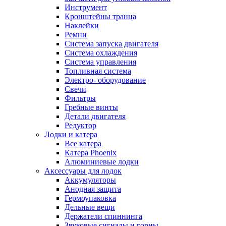
Инструмент
Кронштейны транца
Наклейки
Ремни
Система запуска двигателя
Система охлаждения
Система управления
Топливная система
Электро- оборудование
Свечи
Фильтры
Гребные винты
Детали двигателя
Редуктор
Лодки и катера
Все катера
Катера Phoenix
Алюминиевые лодки
Аксессуары для лодок
Аккумуляторы
Анодная защита
Гермоупаковка
Дельные вещи
Держатели спиннинга
Звуковые сигналы и горны