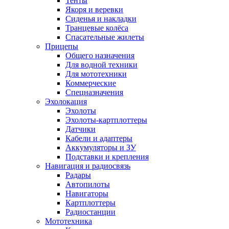
Тенты
Якоря и веревки
Сиденья и накладки
Транцевые колёса
Спасательные жилеты
Прицепы
Общего назначения
Для водной техники
Для мототехники
Коммерческие
Спецназначения
Эхолокация
Эхолоты
Эхолоты-картплоттеры
Датчики
Кабели и адаптеры
Аккумуляторы и ЗУ
Подставки и крепления
Навигация и радиосвязь
Радары
Автопилоты
Навигаторы
Картплоттеры
Радиостанции
Мототехника