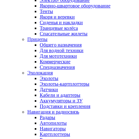
Электро- оборудование
Якорно-швартовое оборудование
Тенты
Якоря и веревки
Сиденья и накладки
Транцевые колёса
Спасательные жилеты
Прицепы
Общего назначения
Для водной техники
Для мототехники
Коммерческие
Спецназначения
Эхолокация
Эхолоты
Эхолоты-картплоттеры
Датчики
Кабели и адаптеры
Аккумуляторы и ЗУ
Подставки и крепления
Навигация и радиосвязь
Радары
Автопилоты
Навигаторы
Картплоттеры