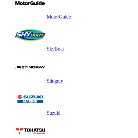
MotorGuide
SkyBoat
Stingray
Suzuki