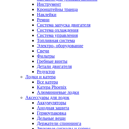
Инструмент
Кронштейны транца
Наклейки
Ремни
Система запуска двигателя
Система охлаждения
Система управления
Топливная система
Электро- оборудование
Свечи
Фильтры
Гребные винты
Детали двигателя
Редуктор
Лодки и катера
Все катера
Катера Phoenix
Алюминиевые лодки
Аксессуары для лодок
Аккумуляторы
Анодная защита
Гермоупаковка
Дельные вещи
Держатели спиннинга
Звуковые сигналы и горны