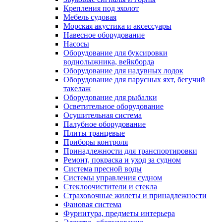
Крепления под эхолот
Мебель судовая
Морская акустика и аксессуары
Навесное оборудование
Насосы
Оборудование для буксировки
воднолыжника, вейкборда
Оборудование для надувных лодок
Оборудование для парусных яхт, бегучий
такелаж
Оборудование для рыбалки
Осветительное оборудование
Осушительная система
Палубное оборудование
Плиты транцевые
Приборы контроля
Принадлежности для транспортировки
Ремонт, покраска и уход за судном
Система пресной воды
Системы управления судном
Стеклоочистители и стекла
Страховочные жилеты и принадлежности
Фановая система
Фурнитура, предметы интерьера