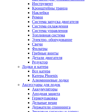
Инструмент
Кронштейны транца
Наклейки
Ремни
Система запуска двигателя
Система охлаждения
Система управления
Топливная система
Электро- оборудование
Свечи
Фильтры
Гребные винты
Детали двигателя
Редуктор
Лодки и катера
Все катера
Катера Phoenix
Алюминиевые лодки
Аксессуары для лодок
Аккумуляторы
Анодная защита
Гермоупаковка
Дельные вещи
Держатели спиннинга
Звуковые сигналы и горны