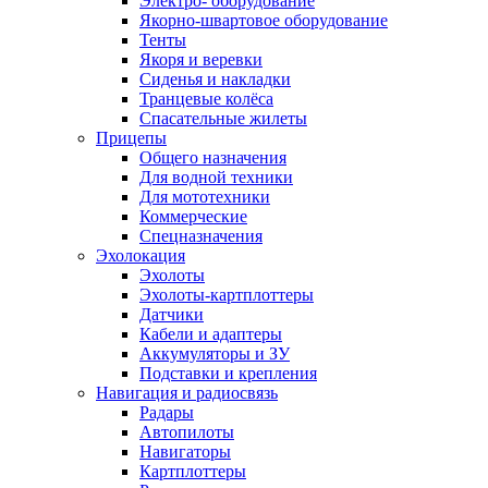
Электро- оборудование
Якорно-швартовое оборудование
Тенты
Якоря и веревки
Сиденья и накладки
Транцевые колёса
Спасательные жилеты
Прицепы
Общего назначения
Для водной техники
Для мототехники
Коммерческие
Спецназначения
Эхолокация
Эхолоты
Эхолоты-картплоттеры
Датчики
Кабели и адаптеры
Аккумуляторы и ЗУ
Подставки и крепления
Навигация и радиосвязь
Радары
Автопилоты
Навигаторы
Картплоттеры