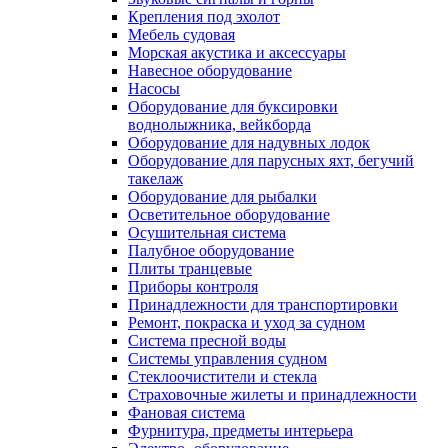
Крепления под эхолот
Мебель судовая
Морская акустика и аксессуары
Навесное оборудование
Насосы
Оборудование для буксировки
воднолыжника, вейкборда
Оборудование для надувных лодок
Оборудование для парусных яхт, бегучий
такелаж
Оборудование для рыбалки
Осветительное оборудование
Осушительная система
Палубное оборудование
Плиты транцевые
Приборы контроля
Принадлежности для транспортировки
Ремонт, покраска и уход за судном
Система пресной воды
Системы управления судном
Стеклоочистители и стекла
Страховочные жилеты и принадлежности
Фановая система
Фурнитура, предметы интерьера