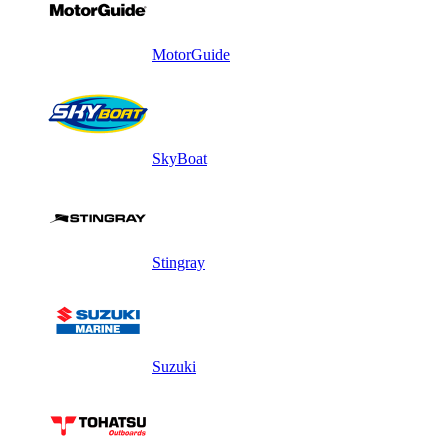
MotorGuide
SkyBoat
Stingray
Suzuki