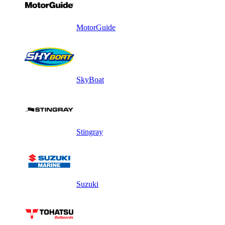
MotorGuide
SkyBoat
Stingray
Suzuki