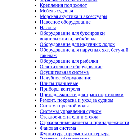
Крепления под эхолот
Мебель судовая
Морская акустика и аксессуары
Навесное оборудование
Насосы
Оборудование для буксировки
воднолыжника, вейкборда
Оборудование для надувных лодок
Оборудование для парусных яхт, бегучий
такелаж
Оборудование для рыбалки
Осветительное оборудование
Осушительная система
Палубное оборудование
Плиты транцевые
Приборы контроля
Принадлежности для транспортировки
Ремонт, покраска и уход за судном
Система пресной воды
Системы управления судном
Стеклоочистители и стекла
Страховочные жилеты и принадлежности
Фановая система
Фурнитура, предметы интерьера