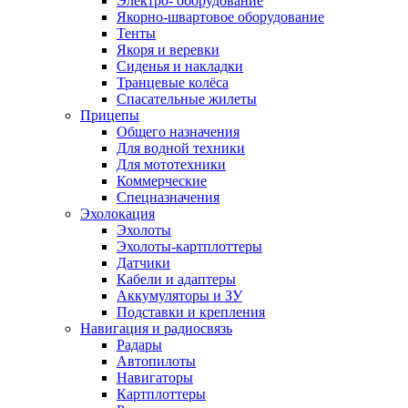
Электро- оборудование
Якорно-швартовое оборудование
Тенты
Якоря и веревки
Сиденья и накладки
Транцевые колёса
Спасательные жилеты
Прицепы
Общего назначения
Для водной техники
Для мототехники
Коммерческие
Спецназначения
Эхолокация
Эхолоты
Эхолоты-картплоттеры
Датчики
Кабели и адаптеры
Аккумуляторы и ЗУ
Подставки и крепления
Навигация и радиосвязь
Радары
Автопилоты
Навигаторы
Картплоттеры