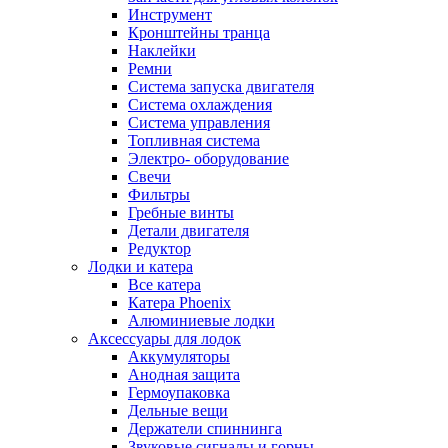
Инструмент
Кронштейны транца
Наклейки
Ремни
Система запуска двигателя
Система охлаждения
Система управления
Топливная система
Электро- оборудование
Свечи
Фильтры
Гребные винты
Детали двигателя
Редуктор
Лодки и катера
Все катера
Катера Phoenix
Алюминиевые лодки
Аксессуары для лодок
Аккумуляторы
Анодная защита
Гермоупаковка
Дельные вещи
Держатели спиннинга
Звуковые сигналы и горны