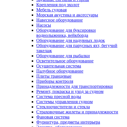
Крепления под эхолот
Мебель судовая
Морская акустика и аксессуары
Навесное оборудование
Насосы
Оборудование для буксировки
воднолыжника, вейкборда
Оборудование для надувных лодок
Оборудование для парусных яхт, бегучий
такелаж
Оборудование для рыбалки
Осветительное оборудование
Осушительная система
Палубное оборудование
Плиты транцевые
Приборы контроля
Принадлежности для транспортировки
Ремонт, покраска и уход за судном
Система пресной воды
Системы управления судном
Стеклоочистители и стекла
Страховочные жилеты и принадлежности
Фановая система
Фурнитура, предметы интерьера