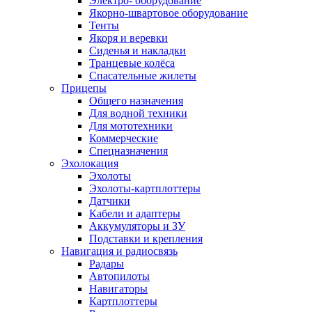
Электро- оборудование
Якорно-швартовое оборудование
Тенты
Якоря и веревки
Сиденья и накладки
Транцевые колёса
Спасательные жилеты
Прицепы
Общего назначения
Для водной техники
Для мототехники
Коммерческие
Спецназначения
Эхолокация
Эхолоты
Эхолоты-картплоттеры
Датчики
Кабели и адаптеры
Аккумуляторы и ЗУ
Подставки и крепления
Навигация и радиосвязь
Радары
Автопилоты
Навигаторы
Картплоттеры