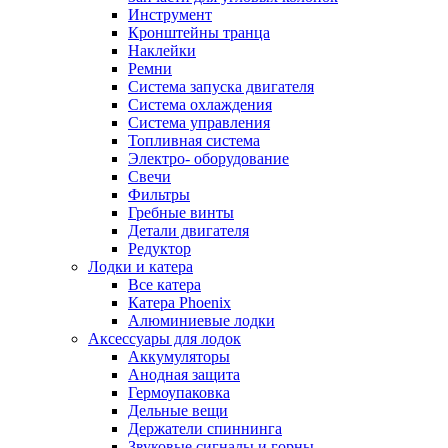
Инструмент
Кронштейны транца
Наклейки
Ремни
Система запуска двигателя
Система охлаждения
Система управления
Топливная система
Электро- оборудование
Свечи
Фильтры
Гребные винты
Детали двигателя
Редуктор
Лодки и катера
Все катера
Катера Phoenix
Алюминиевые лодки
Аксессуары для лодок
Аккумуляторы
Анодная защита
Гермоупаковка
Дельные вещи
Держатели спиннинга
Звуковые сигналы и горны