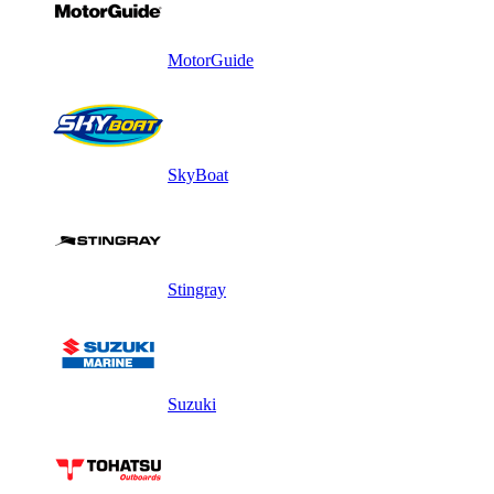
MotorGuide
SkyBoat
Stingray
Suzuki