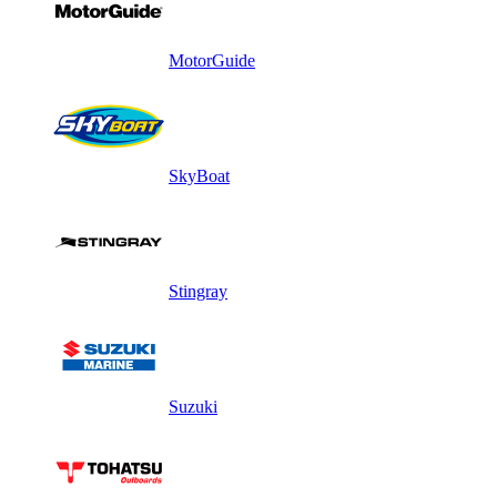
MotorGuide
SkyBoat
Stingray
Suzuki