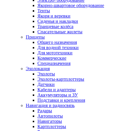
Электро- оборудование
Якорно-швартовое оборудование
Тенты
Якоря и веревки
Сиденья и накладки
Транцевые колёса
Спасательные жилеты
Прицепы
Общего назначения
Для водной техники
Для мототехники
Коммерческие
Спецназначения
Эхолокация
Эхолоты
Эхолоты-картплоттеры
Датчики
Кабели и адаптеры
Аккумуляторы и ЗУ
Подставки и крепления
Навигация и радиосвязь
Радары
Автопилоты
Навигаторы
Картплоттеры