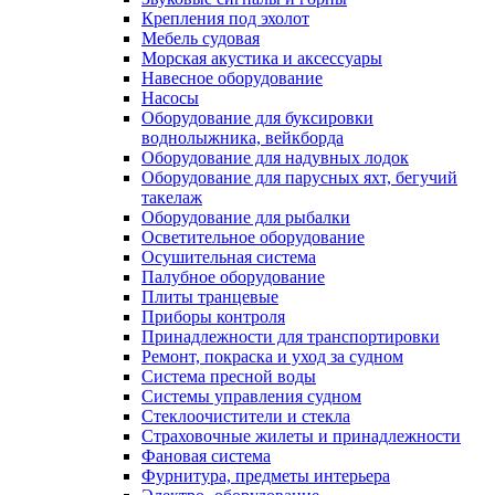
Крепления под эхолот
Мебель судовая
Морская акустика и аксессуары
Навесное оборудование
Насосы
Оборудование для буксировки
воднолыжника, вейкборда
Оборудование для надувных лодок
Оборудование для парусных яхт, бегучий
такелаж
Оборудование для рыбалки
Осветительное оборудование
Осушительная система
Палубное оборудование
Плиты транцевые
Приборы контроля
Принадлежности для транспортировки
Ремонт, покраска и уход за судном
Система пресной воды
Системы управления судном
Стеклоочистители и стекла
Страховочные жилеты и принадлежности
Фановая система
Фурнитура, предметы интерьера