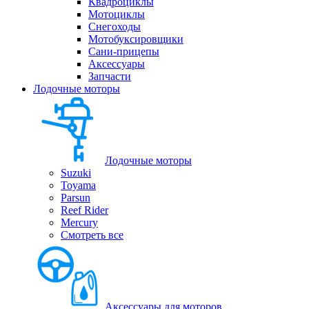
Квадроциклы
Мотоциклы
Снегоходы
Мотобуксировщики
Сани-прицепы
Аксессуары
Запчасти
Лодочные моторы
Лодочные моторы
Suzuki
Toyama
Parsun
Reef Rider
Mercury
Смотреть все
Аксессуары для моторов