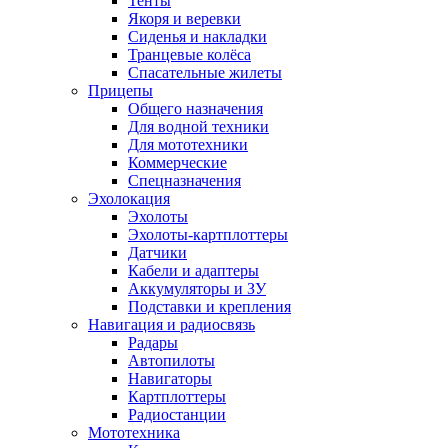
Тенты
Якоря и веревки
Сиденья и накладки
Транцевые колёса
Спасательные жилеты
Прицепы
Общего назначения
Для водной техники
Для мототехники
Коммерческие
Спецназначения
Эхолокация
Эхолоты
Эхолоты-картплоттеры
Датчики
Кабели и адаптеры
Аккумуляторы и ЗУ
Подставки и крепления
Навигация и радиосвязь
Радары
Автопилоты
Навигаторы
Картплоттеры
Радиостанции
Мототехника