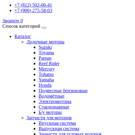
+7 (812) 502-06-41
+7 (906) 275-58-03
Звоните
0
Список категорий
Каталог
Лодочные моторы
Suzuki
Toyama
Parsun
Reef Rider
Mercury
Tohatsu
Yamaha
Honda
Подвесные бензиновые
Водомётные
Электромоторы
Стационарные
Б/у моторы
Запчасти для моторов
Впускная система
Выпускная система
Запчасти для угловых колонок