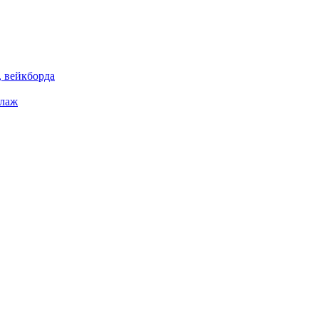
 вейкборда
елаж