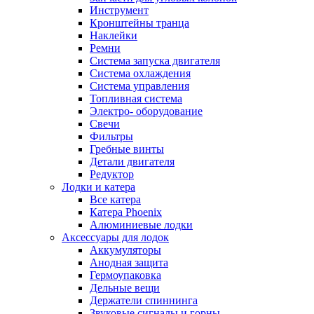
Инструмент
Кронштейны транца
Наклейки
Ремни
Система запуска двигателя
Система охлаждения
Система управления
Топливная система
Электро- оборудование
Свечи
Фильтры
Гребные винты
Детали двигателя
Редуктор
Лодки и катера
Все катера
Катера Phoenix
Алюминиевые лодки
Аксессуары для лодок
Аккумуляторы
Анодная защита
Гермоупаковка
Дельные вещи
Держатели спиннинга
Звуковые сигналы и горны