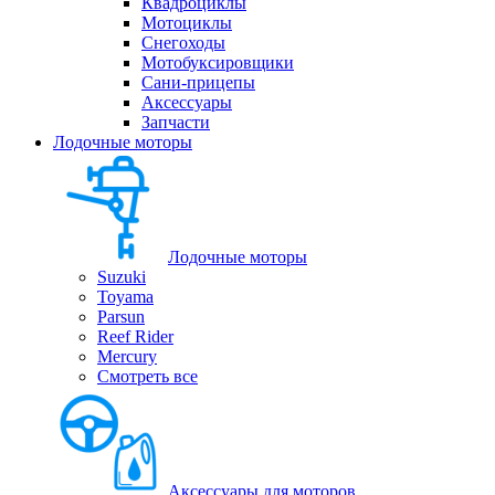
Квадроциклы
Мотоциклы
Снегоходы
Мотобуксировщики
Сани-прицепы
Аксессуары
Запчасти
Лодочные моторы
Лодочные моторы
Suzuki
Toyama
Parsun
Reef Rider
Mercury
Смотреть все
Аксессуары для моторов