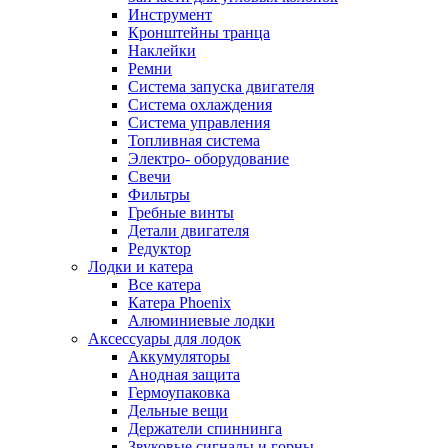
Инструмент
Кронштейны транца
Наклейки
Ремни
Система запуска двигателя
Система охлаждения
Система управления
Топливная система
Электро- оборудование
Свечи
Фильтры
Гребные винты
Детали двигателя
Редуктор
Лодки и катера
Все катера
Катера Phoenix
Алюминиевые лодки
Аксессуары для лодок
Аккумуляторы
Анодная защита
Гермоупаковка
Дельные вещи
Держатели спиннинга
Звуковые сигналы и горны