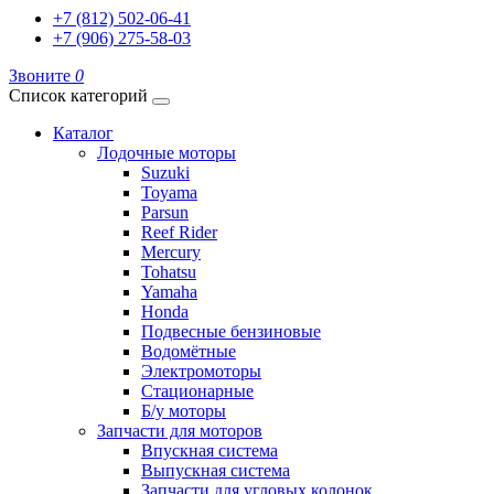
+7 (812) 502-06-41
+7 (906) 275-58-03
Звоните
0
Список категорий
Каталог
Лодочные моторы
Suzuki
Toyama
Parsun
Reef Rider
Mercury
Tohatsu
Yamaha
Honda
Подвесные бензиновые
Водомётные
Электромоторы
Стационарные
Б/у моторы
Запчасти для моторов
Впускная система
Выпускная система
Запчасти для угловых колонок