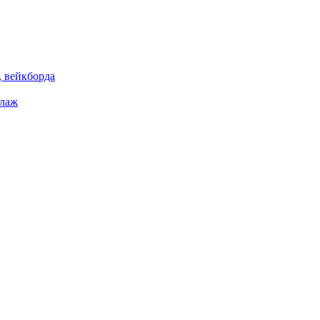
 вейкборда
елаж