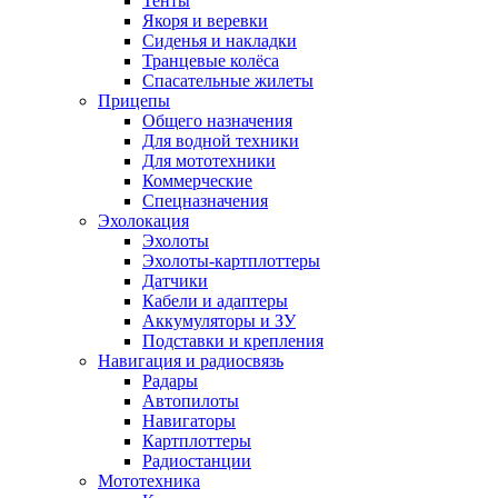
Тенты
Якоря и веревки
Сиденья и накладки
Транцевые колёса
Спасательные жилеты
Прицепы
Общего назначения
Для водной техники
Для мототехники
Коммерческие
Спецназначения
Эхолокация
Эхолоты
Эхолоты-картплоттеры
Датчики
Кабели и адаптеры
Аккумуляторы и ЗУ
Подставки и крепления
Навигация и радиосвязь
Радары
Автопилоты
Навигаторы
Картплоттеры
Радиостанции
Мототехника